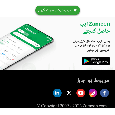
نوٹیفکیشن سیٹ کریں
Zameen ایپ
حاصل کیجئے
ہماری ایپ استعمال کرتے ہوئے
پراپٹیز کو بہتر اور تیزی سے
خریدیں اور بیچیں
مربوط ہو جاؤ
© Copyright 2007 - 2026 Zameen.com.
All Rights Reserved