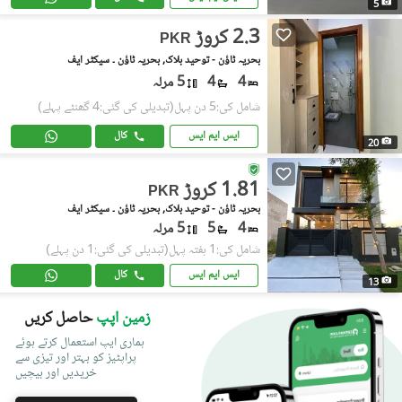
5
2.3 کروڑ
PKR
بحریہ ٹاؤن - توحید بلاک, بحریہ ٹاؤن ۔ سیکٹر ایف
4
4
5 مرلہ
شامل کی:5 دن پہل
(تبدیلی کی گئی:4 گھنٹے پہلے)
ایس ایم ایس
کال
20
1.81 کروڑ
PKR
بحریہ ٹاؤن - توحید بلاک, بحریہ ٹاؤن ۔ سیکٹر ایف
4
5
5 مرلہ
شامل کی:1 ہفتہ پہل
(تبدیلی کی گئی:1 دن پہلے)
ایس ایم ایس
کال
13
زمین اپپ
حاصل کریں
ہماری ایپ استعمال کرتے ہوئے
پراپٹیز کو بہتر اور تیزی سے
خریدیں اور بیچیں