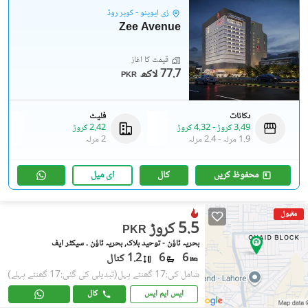
زی ایوینو - کوپر روڈ
Zee Avenue
قیمت کا آغاز
77.7 لاکھ
PKR
دکانات
فلیٹ
3.49 کروڑ
-
4.32 کروڑ
2.42 کروڑ
1.9 مرلہ
-
2.4 مرلہ
2 مرلہ
محفوظ کریں
کال
ای میل
مقبول
5.5 کروڑ
PKR
بحریہ ٹاؤن - توحید بلاک, بحریہ ٹاؤن ۔ سیکٹر ایف
6
6
1.2 کنال
شامل کی:17 گھنٹے پہل
(تبدیلی کی گئی:17 گھنٹے پہلے)
ایس ایم ایس
کال