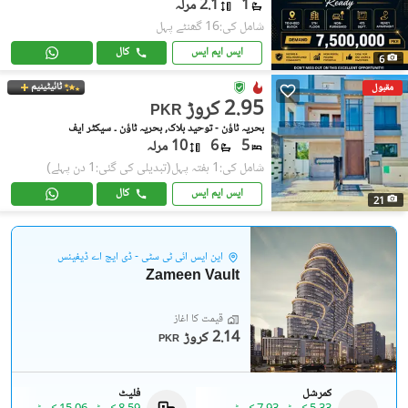
1
2.1 مرلہ
شامل کی:16 گھنٹے پہل
ایس ایم ایس
کال
6
ٹائیٹینیم
مقبول
2.95 کروڑ
PKR
بحریہ ٹاؤن - توحید بلاک, بحریہ ٹاؤن ۔ سیکٹر ایف
5
6
10 مرلہ
شامل کی:1 ہفتہ پہل
(تبدیلی کی گئی:1 دن پہلے)
ایس ایم ایس
کال
21
این ایس آئی ٹی سٹی - ڈی ایچ اے ڈیفینس
Zameen Vault
قیمت کا آغاز
2.14 کروڑ
PKR
کمرشل
فلیٹ