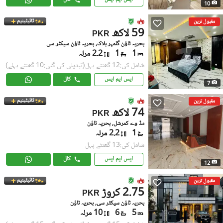
10
ٹائیٹینیم
مقبول ترین
59 لاکھ
PKR
بحریہ ٹاؤن گلمہر بلاک, بحریہ ٹاؤن سیکٹر سی
1
1
2.2 مرلہ
شامل کی:12 گھنٹے پہل
(تبدیلی کی گئی:10 گھنٹے پہلے)
ایس ایم ایس
کال
7
ٹائیٹینیم
مقبول ترین
74 لاکھ
PKR
مڈ وے کمرشل, بحریہ ٹاؤن
1
2.2 مرلہ
شامل کی:13 گھنٹے پہل
ایس ایم ایس
کال
12
ٹائیٹینیم
مقبول ترین
2.75 کروڑ
PKR
بحریہ ٹاؤن سیکٹر سی, بحریہ ٹاؤن
5
6
10 مرلہ