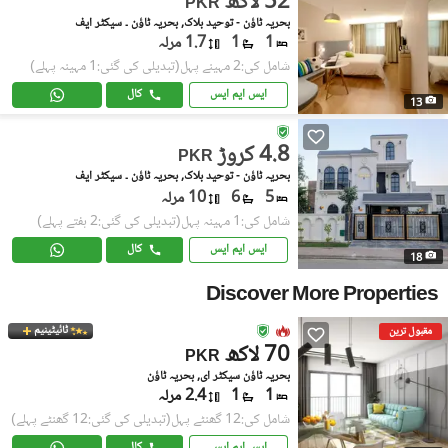
52 لاکھ
PKR
بحریہ ٹاؤن - توحید بلاک, بحریہ ٹاؤن ۔ سیکٹر ایف
1
1
1.7 مرلہ
شامل کی:2 مہینے پہل
(تبدیلی کی گئی:1 مہینہ پہلے)
ایس ایم ایس
کال
13
4.8 کروڑ
PKR
بحریہ ٹاؤن - توحید بلاک, بحریہ ٹاؤن ۔ سیکٹر ایف
5
6
10 مرلہ
شامل کی:1 مہینہ پہل
(تبدیلی کی گئی:2 ہفتے پہلے)
ایس ایم ایس
کال
18
Discover More Properties
ٹائیٹینیم
مقبول ترین
70 لاکھ
PKR
بحریہ ٹاؤن سیکٹر ای, بحریہ ٹاؤن
1
1
2.4 مرلہ
شامل کی:12 گھنٹے پہل
(تبدیلی کی گئی:12 گھنٹے پہلے)
ایس ایم ایس
کال