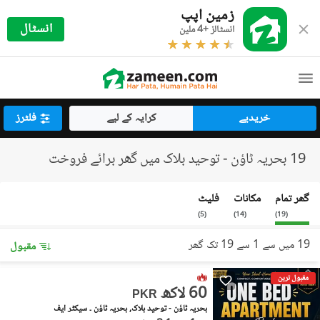
زمین اپپ
انسٹال
انسٹالز +4 ملین
خریدیے
کرایہ کے لیے
فلٹرز
19 بحریہ ٹاؤن - توحید بلاک میں گھر برائے فروخت
گھر تمام
مکانات
فلیٹ
)
5
(
)
14
(
)
19
(
19 میں سے 1 سے 19 تک گھر
مقبول
مقبول ترین
60 لاکھ
PKR
بحریہ ٹاؤن - توحید بلاک, بحریہ ٹاؤن ۔ سیکٹر ایف