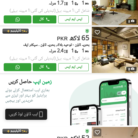
1
1
1.7 مرلہ
شامل کی:1 مہینہ پہل
(تبدیلی کی گئی:1 مہینہ پہلے)
ایس ایم ایس
کال
8
ٹائیٹینیم
65 لاکھ
PKR
بحریہ ٹاؤن - توحید بلاک, بحریہ ٹاؤن ۔ سیکٹر ایف
1
1
2.4 مرلہ
شامل کی:1 مہینہ پہل
(تبدیلی کی گئی:1 مہینہ پہلے)
ایس ایم ایس
کال
8
زمین اپپ
حاصل کریں
ہماری ایپ استعمال کرتے ہوئے
پراپٹیز کو بہتر اور تیزی سے
خریدیں اور بیچیں
ایپ ڈاؤن لوڈ کریں۔
ٹائیٹینیم