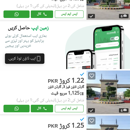
شامل کی:2 دن پہل
(تبدیلی کی گئی:1 دن پہلے)
ایس ایم ایس
کال
6
زمین اپپ
حاصل کریں
ہماری ایپ استعمال کرتے ہوئے
پراپٹیز کو بہتر اور تیزی سے
خریدیں اور بیچیں
ایپ ڈاؤن لوڈ کریں۔
1.22 کروڑ
PKR
گارڈن ٹاؤن فیز 3, گارڈن ٹاؤن
1,125 مربع فیٹ
شامل کی:2 دن پہل
(تبدیلی کی گئی:1 دن پہلے)
ایس ایم ایس
کال
6
1.25 کروڑ
PKR