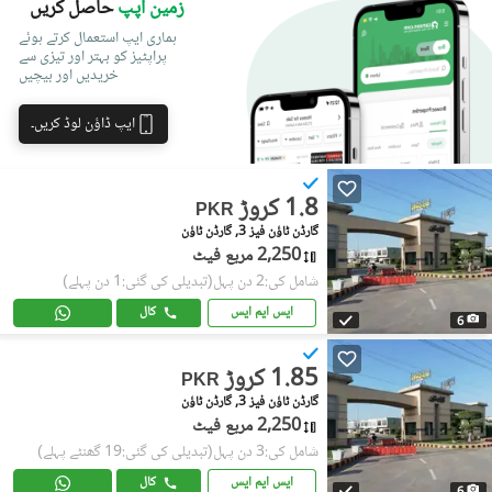
زمین اپپ
حاصل کریں
ہماری ایپ استعمال کرتے ہوئے
پراپٹیز کو بہتر اور تیزی سے
خریدیں اور بیچیں
ایپ ڈاؤن لوڈ کریں۔
1.8 کروڑ
PKR
گارڈن ٹاؤن فیز 3, گارڈن ٹاؤن
2,250 مربع فیٹ
شامل کی:2 دن پہل
(تبدیلی کی گئی:1 دن پہلے)
ایس ایم ایس
کال
6
1.85 کروڑ
PKR
گارڈن ٹاؤن فیز 3, گارڈن ٹاؤن
2,250 مربع فیٹ
شامل کی:3 دن پہل
(تبدیلی کی گئی:19 گھنٹے پہلے)
ایس ایم ایس
کال