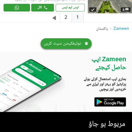
ایس ایم ایس
کال
6
1
2
Zameen
پاکستان
نوٹیفکیشن سیٹ کریں
Zameen ایپ
حاصل کیجئے
ہماری ایپ استعمال کرتے ہوئے
پراپٹیز کو بہتر اور تیزی سے
خریدیں اور بیچیں
مربوط ہو جاؤ