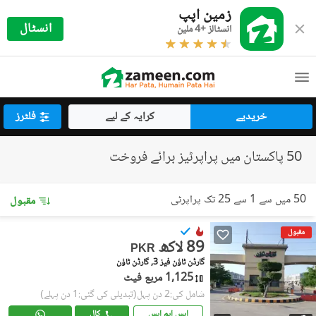
زمین اپپ
انسٹال
انسٹالز +4 ملین
خریدیے
کرایہ کے لیے
فلٹرز
50 پاکستان میں پراپرٹیز برائے فروخت
50 میں سے 1 سے 25 تک پراپرٹی
مقبول
مقبول
89 لاکھ
PKR
گارڈن ٹاؤن فیز 3, گارڈن ٹاؤن
1,125 مربع فیٹ
شامل کی:2 دن پہل
(تبدیلی کی گئی:1 دن پہلے)
ایس ایم ایس
کال