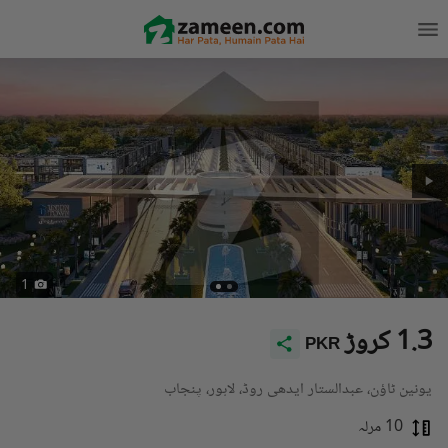
1
1.3 کروڑ
PKR
یونین ٹاؤن، عبدالستار ایدھی روڈ، لاہور، پنجاب
10 مرلہ