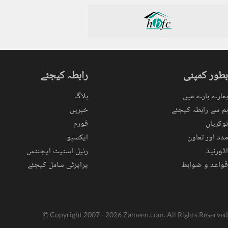
بطور کمپنی
رابطہ کیجئے
ہمارے بارے میں
بلاگ
ہم سے رابطہ کیجئے
خبریں
نوکریاں
فورم
مدد اور تعاون
ایکسپو
اڈورٹیذ
رئیل اسٹیٹ ایجنٹس
قواعد و ضوابط
پراپرٹی شامل کیجئے
© Copyright 2007 - 2026 Zameen.com. All Rights Reserved