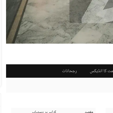
مت کا انڈیکس
رجحانات
مقصد
کرایہ پر دستیاب