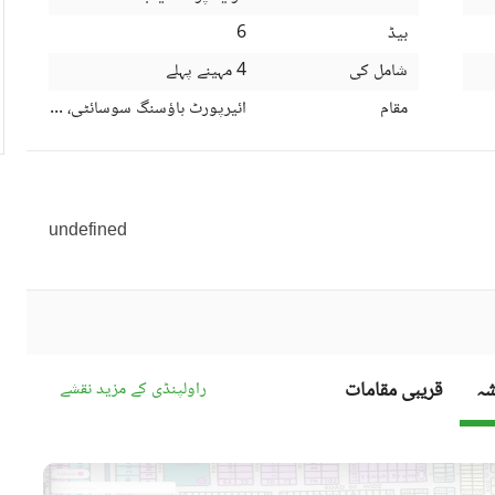
بیڈ
6
شامل کی
4 مہینے پہلے
مقام
ائیرپورٹ ہاؤسنگ سوسائٹی، راولپنڈی، 
undefined
قریبی مقامات
راولپنڈی کے مزید نقشے