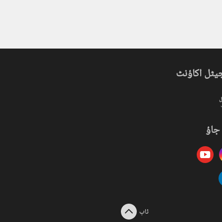
یٹل اکاؤنٹ
ل
جاؤ
ٹاپ