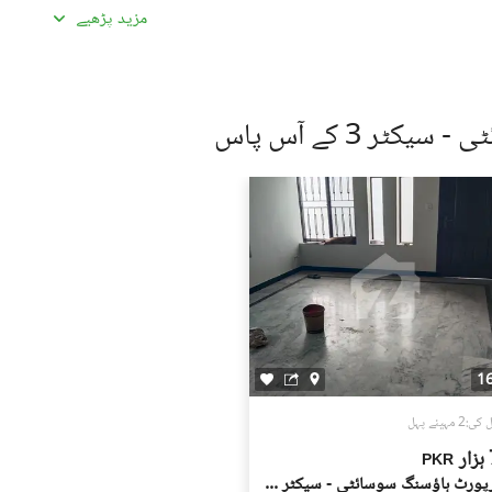
مزید پڑھیے
ادہ اچھی لگیں۔ غیرمعمولی طور پر کم قیمتیں دھوکہ دہی کی
ں، بشمول سند ملکیت، رجسٹری، اور فروخت کنندہ/ایجنٹ کا شناختی
ر 3 کے آس پاس
 کے جائیداد پر کسی بھی قسم کی رکاوٹ یا تنازعے کی جانچ کریں۔
، کسی قابل اعتماد شخص کو ساتھ لے جائیں۔
، اپنی ذاتی یا مالی معلومات شیئر کرنے سے گریز کریں۔
سٹنگز) کے لیے ذمہ دار نہیں ہے۔ تمام صارفین اپنے اشتہارات
لیے خود ذمہ دار ہیں۔ کسی بھی معاہدے کو حتمی شکل دینے سے پہلے
یل اسٹیٹ ماہرین سے مشورہ حاصل کریں۔
1
2 مہینے پہل
ر
PKR
ائیرپورٹ ہاؤسنگ سوسائٹی - سیکٹر 3, ائیرپورٹ ہاؤسنگ سوسائٹی