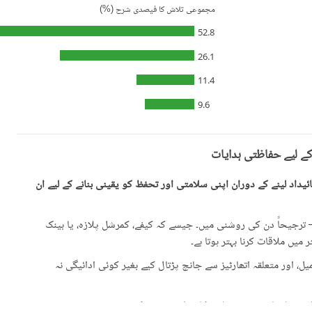
مجموعی تلاش کا فیصدی شرح (%)
52.8
26.1
11.4
9.6
کے لیے حفاظتی ہدایات
یداد لینے کے دوران اپنی سلامتی اور تحفظ کو یقینی بنانے کے لیے ان
رجیحاً دن کی روشنی میں۔ جیسے کہ کیفے، کمرشل پلازہ، یا بینک
میں ملاقات کرنا بہتر ہوتا ہے۔
، اور متعلقہ اتھارٹیز سے جانچ پڑتال کیے بغیر کوئی ادائیگی نہ
گئی معلومات سے تفصیلات کا موازنہ ضرور کریں۔