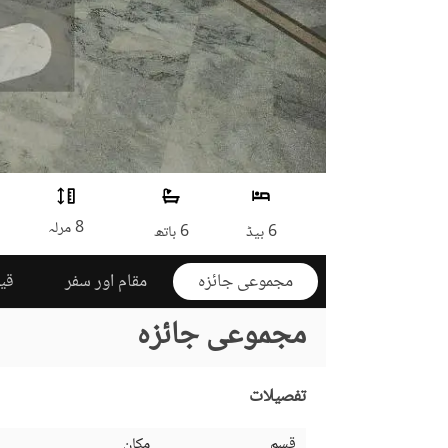
8 مرلہ
6 بیڈ
6 باتھ
مجموعی جائزہ
مقام اور سفر
قی
مجموعی جائزہ
تفصیلات
قسم
مکان