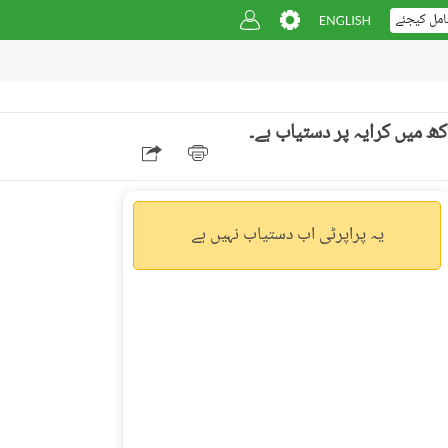
امل کیجئے
یہ پراپرٹی اب دستیاب نہیں ہے