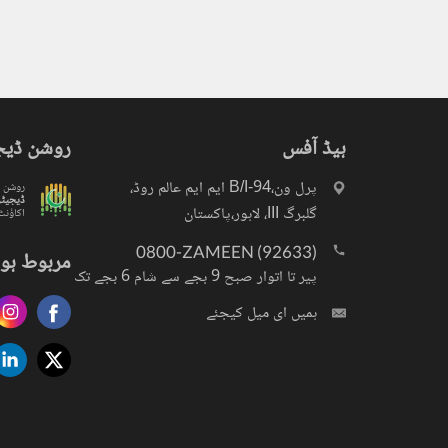
ہیڈ آفس
روشن ڈیج
پرل ون،94-B/I ایم ایم عالم روڈ،
روشن
ڈیجیٹ
گلبرگ III، لاہور،پاکستان
اکاؤنٹ
0800-ZAMEEN (92633)
مربوط ہو 
پیر تا اتوار صبح 9 بجے سے شام 6 بجے تک
ہمیں ای میل کیجئے