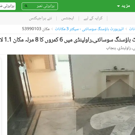
مز ید
پراپرٹی ش
کرایہ کے لیے
ایجنٹس
نئے پراجیکٹس
نات
ائیرپورٹ ہاؤسنگ سوسائٹی - سیکٹر 3 مکانات
مکان 53990103