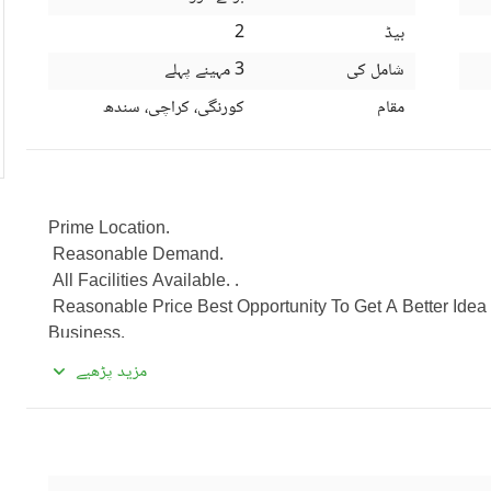
بیڈ
2
شامل کی
3 مہینے پہلے
مقام
کورنگی، کراچی، سندھ
Prime Location. 
 Reasonable Demand. 
 All Facilities Available. . 
 Reasonable Price Best Opportunity To Get A Better Idea Of What You Want To Do With Your 
Business. 
 Genuine Customers Interested In Checking This Property Out Should Get In Touch Immediately So 
مزید پڑھیے
As Not To Miss This Opportunity. 
 Our Demand Is Reasonable And According To The Marke
 We Want Only Serious Buyers To Contact Us. Do Not Forget To Mention Zameen. Com While 
Calling.