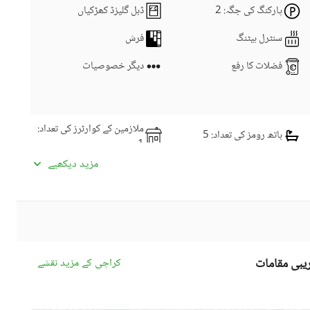
پارکنگ کی جگہ
: 2
ڈبل گلیزڈ کھڑکیاں
سنٹرل ہیٹنگ
فرش
فضلات کا رفع
دیگر خصوصیات
ملازمین کے کوارٹرز کی تعداد
:
باتھ رومز کی تعداد
: 5
1
ڈائننگ روم
کچنز کی تعداد
: 1
مزید دیکھیے
نماز کا کمرہ
پائوڈر روم
سٹورز کی تعداد
: 1
سٹیمنگ روم
لانڈری روم
دیگر کمرے
یبی مقامات
کراچی کے مزید نقشے
سیٹلائیٹ یا کیبل ٹی وی
انٹرکام