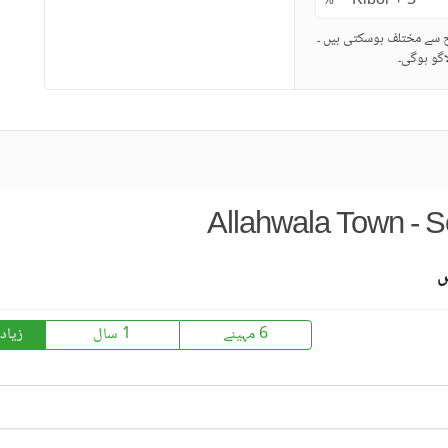
%
ح سے مختلف ہوسکتی ہیں ۔
گو ہوگی۔
Allahwala Town - S
س
6 مہینے
1 سال
زیاد