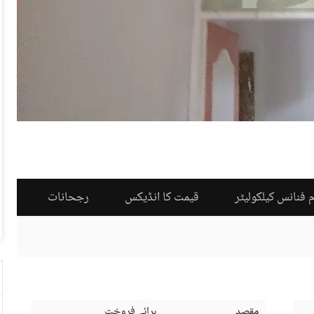
 فنانس کیلکولیٹر
قیمت کا انڈیکس
رجحانات
مقصد
برائے فروخت