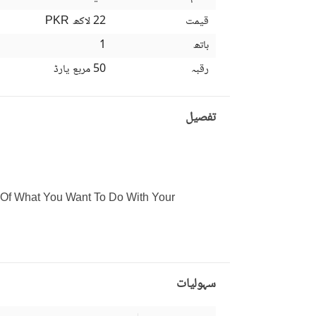
قیمت
22 لاکھ
PKR
باتھ
1
رقبہ
50 مربع یارڈ
تفصیل
t Rate. 
سہولیات