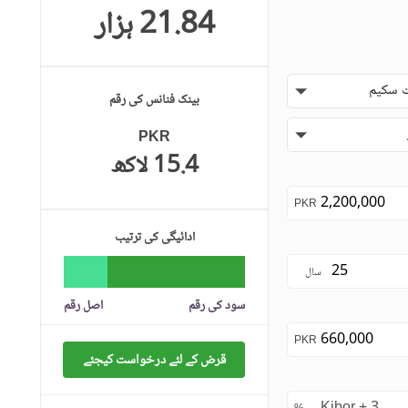
21.84 ہزار
 سکیم
بینک فنانس کی رقم
PKR
15.4 لاکھ
PKR
ادائیگی کی ترتیب
سال
سود کی رقم
اصل رقم
PKR
قرض کے لئے درخواست کیجئے