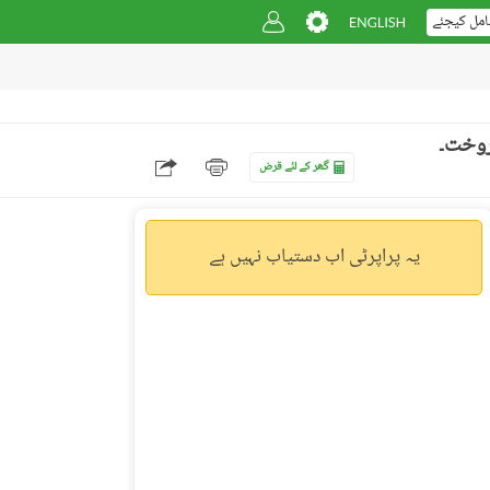
امل کیجئے
گھر کے لئے قرض
یہ پراپرٹی اب دستیاب نہیں ہے