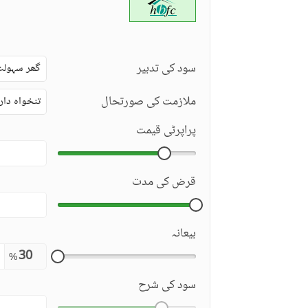
مزید خصوصیات
دیگر سہولیات
سود کی تدبیر
گھر سہولت
ملازمت کی صورتحال
تنخواہ دار
پراپرٹی قیمت
قرض کی مدت
بیعانہ
%
سود کی شرح