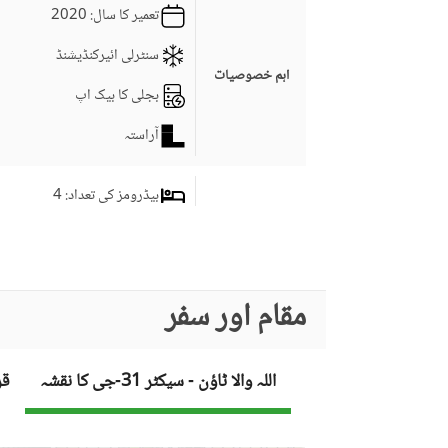
تعمیر کا سال
: 2020
سنٹرلی ائیرکنڈیشنڈ
اہم خصوصیات
بجلی کا بیک اپ
آراستہ
بیڈرومز کی تعداد
: 4
ڈرائنگ روم
سٹڈی روم
کمرہ جات
مقام اور سفر
جِم
لائونج یا سٹنگ روم
اللہ والا ٹاؤن - سیکٹر 31-جی کا نقشہ
قر
برانڈ بینڈ انٹرنیٹ تک رسائی
کاروبار اور مواصلات
دیگر کاروباری اور مواصلات