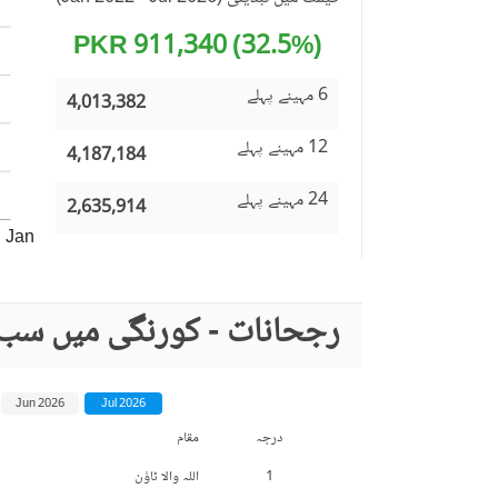
(32.5%) 911,340 PKR
6 مہینے پہلے
4,013,382
12 مہینے پہلے
4,187,184
24 مہینے پہلے
2,635,914
Jan
رجحانات - کورنگی میں سب 
Jun 2026
Jul 2026
درجہ
مقام
1
اللہ والا ٹاؤن