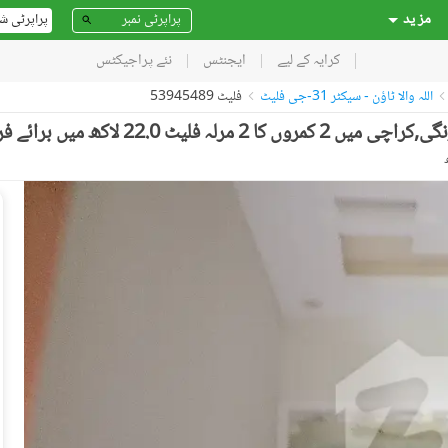
مز ید
پراپرٹی ش
کرایہ کے لیے
ایجنٹس
نئے پراجیکٹس
اللہ والا ٹاؤن - سیکٹر 31-جی فلیٹ
فلیٹ 53945489