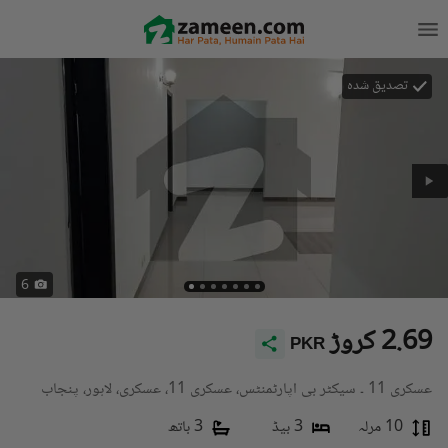
تصدیق شدہ
6
2.69 کروڑ
PKR
عسکری 11 ۔ سیکٹر بی اپارٹمنٹس، عسکری 11، عسکری، لاہور، پنجاب
10 مرلہ
3 بیڈ
3 باتھ