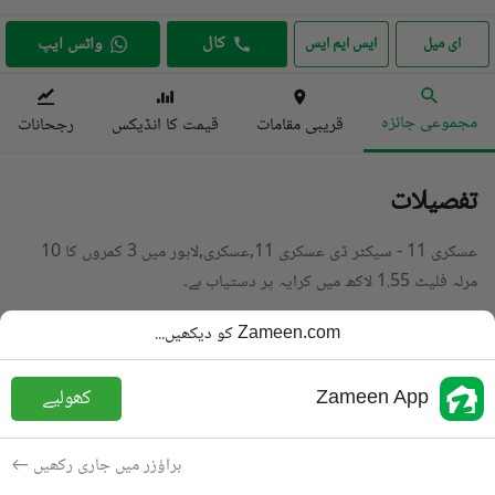
کال
واٹس ایپ
ای میل
ایس ایم ایس
مجموعی جائزہ
قریبی مقامات
قیمت کا انڈیکس
رجحانات
تفصیلات
عسکری 11 - سیکٹر ڈی عسکری 11,عسکری,لاہور میں 3 کمروں کا 10
مرلہ فلیٹ 1.55 لاکھ میں کرایہ پر دستیاب ہے۔
تفصیل پڑھیں
Zameen.com کو دیکھیں...
قسم
فلیٹ
Zameen App
کھولیے
قیمت
1.55 لاکھ
PKR
باتھ
4 باتھ
براؤزر میں جاری رکھیں