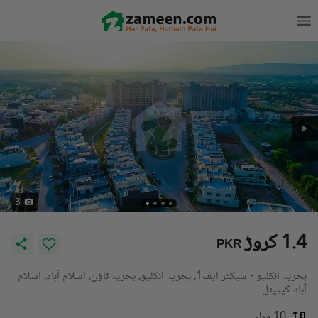
3
1.4 کروڑ
PKR
بحریہ انکلیو - سیکٹر ایف1، بحریہ انکلیو، بحریہ ٹاؤن، اسلام آباد، اسلام
آباد کیپیٹل
10 مرلہ