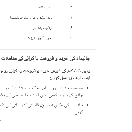
6
زامل ہائٹس 1
7
ٹائم اسکوائر مال اینڈ ریزیڈنشیا
8
براڈوے ہائٹسز
9
بحریہ آرچرڈ فیز 5
جائیداد کی خرید و فروخت یا کرائے کے معاملات 
زمین ڈاٹ کام کے ذریعے خرید و فروخت یا کرائے پر جائ
اہم ہدایات پر عمل کریں:
ہمیشہ محفوظ اور عوامی جگہ پر ملاقات کریں — ت
برانچ کے باہر یا کسی رئیل اسٹیٹ ایجنسی کے دفتر 
جائیداد کی مکمل تصدیق، قانونی کارروائی کی تکمیل
کریں۔
جائیداد کا مکمل معائنہ کریں اور اشتہار میں دی 