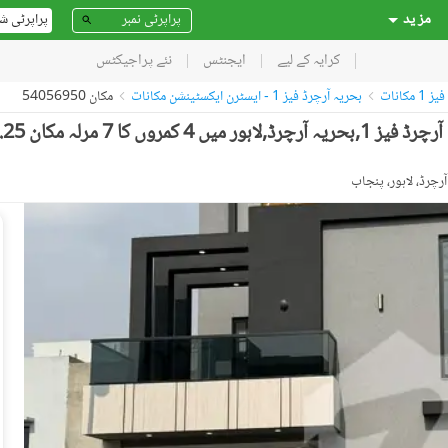
مز ید
پراپرٹی ش
کرایہ کے لیے
ایجنٹس
نئے پراجیکٹس
مکانات
بحریہ آرچرڈ فیز 1 - ایسٹرن ایکسٹینشن مکانات
مکان 54056950