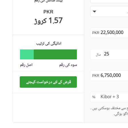
بینک فنانس کی رقم
PKR
1.57 کروڑ
PKR
ادائیگی کی ترتیب
سال
سود کی رقم
اصل رقم
PKR
قرض کے لئے درخواست کیجئے
%
ح سے مختلف ہوسکتی ہیں ۔
گو ہوگی۔