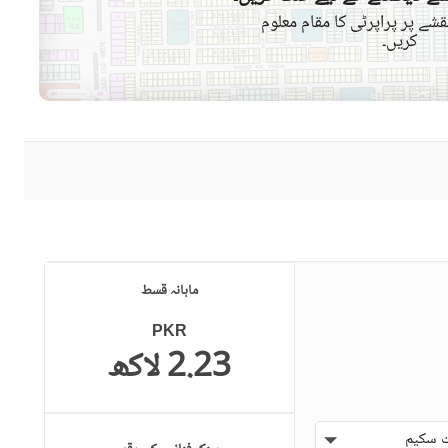
شے پر پراپرٹی کا مقام معلوم
کریں۔
کمیونٹی مسجد
کمیونٹی سنٹر
سوئمنگ پول
سونا
دیگر صحت کی دیکھ بھال اور
تفریح کی سہولیات
قریبی ہسپتال
قریبی شاپنگ مالز
ائیرپورٹ سے فاصلہ (کلومیٹر
قریبی پبلک ٹرانسپورٹ سروس
ماہانہ قسط
میں)
PKR
2.23 لاکھ
حفاظتی عملہ
معذوروں کے لئے سہولیات
 سکیم