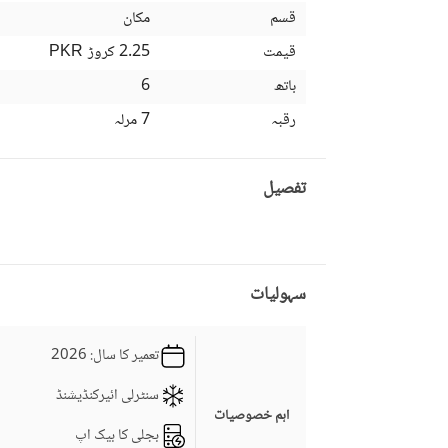
قسم
مکان
قیمت
2.25 کروڑ
PKR
باتھ
6
رقبہ
7 مرلہ
تفصیل
سہولیات
تعمیر کا سال
: 2026
سنٹرلی ائیرکنڈیشنڈ
اہم خصوصیات
بجلی کا بیک اپ