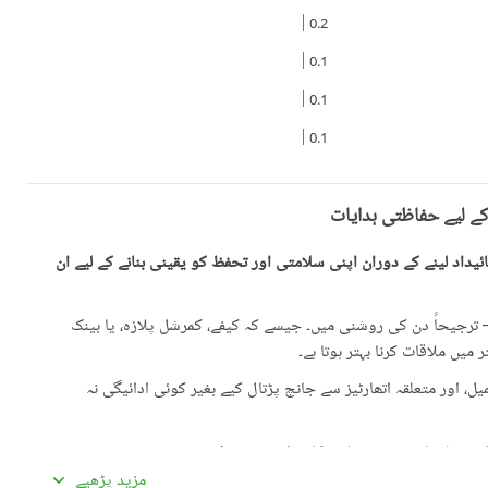
0.2
0.1
0.1
0.1
کے لیے حفاظتی ہدایات
یداد لینے کے دوران اپنی سلامتی اور تحفظ کو یقینی بنانے کے لیے ان
رجیحاً دن کی روشنی میں۔ جیسے کہ کیفے، کمرشل پلازہ، یا بینک
میں ملاقات کرنا بہتر ہوتا ہے۔
، اور متعلقہ اتھارٹیز سے جانچ پڑتال کیے بغیر کوئی ادائیگی نہ
گئی معلومات سے تفصیلات کا موازنہ ضرور کریں۔
مزید پڑھیے