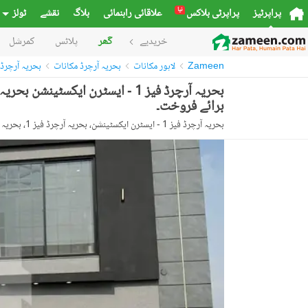
نیا
پراپرٹیز
پراپرٹی بلاکس
علاقائی راہنمائی
بلاگ
نقشے
ٹولز
خریدیے
گھر
پلاٹس
کمرشل
Zameen
لاہور مکانات
بحریہ آرچرڈ مکانات
بحریہ آرچرڈ فیز 1 
برائے فروخت۔
بحریہ آرچرڈ فیز 1 - ایسٹرن ایکسٹینشن، بحریہ آرچرڈ فیز 1، بحریہ آرچرڈ، لاہور، پنجاب