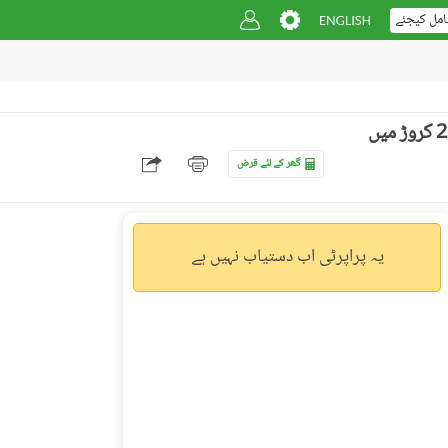
امل کیجئے
بحریہ آرچرڈ فیز 1 - ایسٹرن ایکسٹینشن بحریہ آرچرڈ فیز 1,بحریہ آرچرڈ,لاہور میں 4 کمروں کا 7 مرلہ مکان 2.25 کروڑ میں
گھر کے لئے قرض
یہ پراپرٹی اب دستیاب نہیں ہے