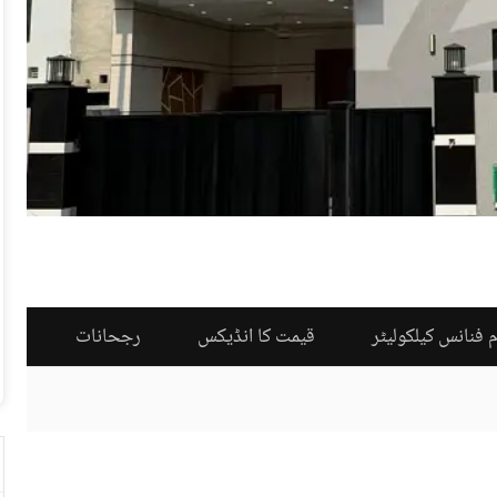
 فنانس کیلکولیٹر
قیمت کا انڈیکس
رجحانات