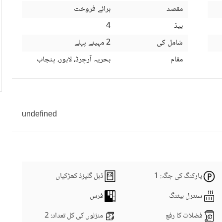
مقصد
برائے فروخت
بیڈ
4
شامل کی
2 مہینے پہلے
مقام
بحریہ آرچرڈ، لاہور، پنجاب
undefined
پارکنگ کی جگہ
: 1
ڈبل گلیزڈ کھڑکیاں
سنٹرل ہیٹنگ
فرش
فضلات کا رفع
منزلوں کی کل تعداد
: 2