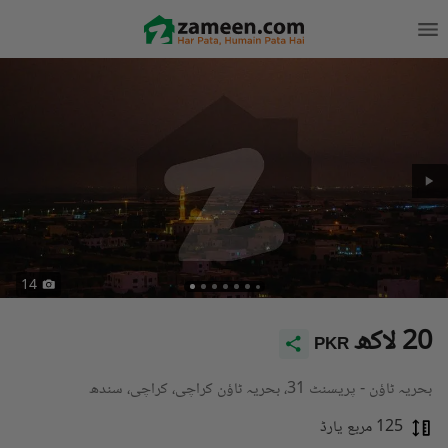
14
20 لاکھ
PKR
بحریہ ٹاؤن - پریسنٹ 31، بحریہ ٹاؤن کراچی، کراچی، سندھ
125 مربع یارڈ