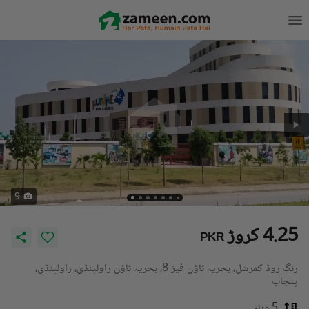
9
4.25 کروڑ
PKR
رنگ روڈ کمرشل، بحریہ ٹاؤن فیز 8، بحریہ ٹاؤن راولپنڈی، راولپنڈی،
پنجاب
5 مرلہ