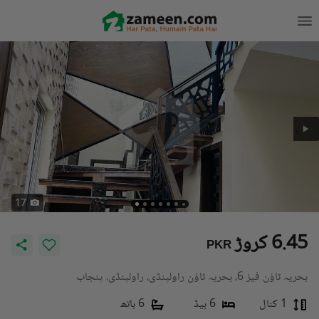
17
6.45 کروڑ
PKR
بحریہ ٹاؤن فیز 6، بحریہ ٹاؤن راولپنڈی، راولپنڈی، پنجاب
1 کنال
6 بیڈ
6 باتھ