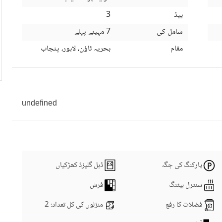
بیڈ
3
شامل کی
7 مہینے پہلے
مقام
بحریہ ٹاؤن، لاہور، پنجاب
undefined
پارکنگ کی جگہ
ڈبل گلیزڈ کھڑکیاں
سنٹرل ہیٹنگ
فرش
فضلات کا رفع
منزلوں کی کل تعداد
: 2