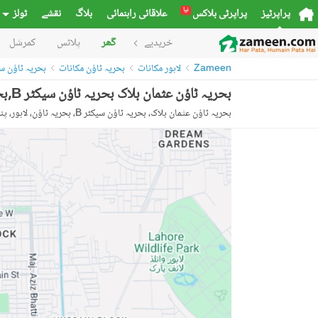
نیا
پراپرٹیز
پراپرٹی بلاکس
علاقائی راہنمائی
بلاگ
نقشے
ٹولز
خریدیے
گھر
پلاٹس
کمرشل
Zameen
لاہور مکانات
بحریہ ٹاؤن مکانات
بحریہ ٹاؤن سیکٹر B
بحریہ ٹاؤن عثمان بلاک بحریہ ٹاؤن سیکٹر B,بحریہ ٹاؤن,لاہور میں 3 کمروں کا 5 مرلہ مکان 75.0 ہزار میں کرایہ پر دستیاب ہے۔
بحریہ ٹاؤن عثمان بلاک، بحریہ ٹاؤن سیکٹر B، بحریہ ٹاؤن، لاہور، پنجاب