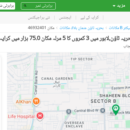
مز ید
پراپرٹی ش
کرایہ کے لیے
ایجنٹس
نئے پراجیکٹس
 مکانات
بحریہ ٹاؤن عثمان بلاک مکانات
مکان 46932401