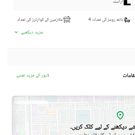
آراستہ
باتھ رومز کی تعداد
: 4
ملازمین کے کوارٹرز کی تعداد
ڈائننگ روم
کچنز کی تعداد
: 2
مزید دیکھیے
نماز کا کمرہ
پائوڈر روم
سٹورز کی تعداد
سٹیمنگ روم
لانڈری روم
دیگر کمرے
قامات
لاہور کے مزید نقشے
سیٹلائیٹ یا کیبل ٹی وی
انٹرکام
کمیونٹی سوئمنگ پول
کمیونٹی جم
ے دیکھنے کے لیے کلک کریں۔
ڈے کیئر سینٹر
بچوں کے کھیلنے کا حصہ