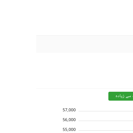
 سے زیادہ
57,000
56,000
55,000