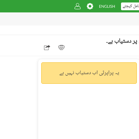
امل کیجئے
یہ پراپرٹی اب دستیاب نہیں ہے