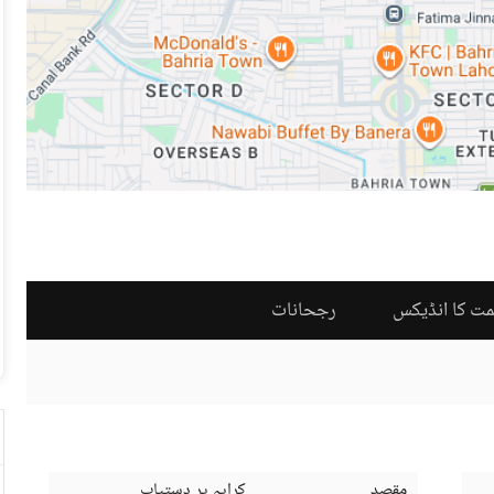
مت کا انڈیکس
رجحانات
مقصد
کرایہ پر دستیاب