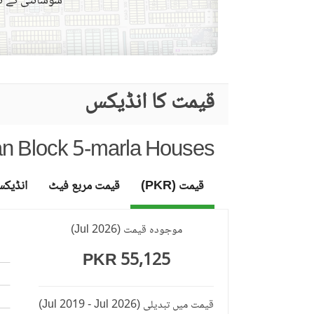
سوسائٹی کے نق
بار بی کیو کا حصہ
دیگر کمیونٹی کی سہولیات
لان یا باغ
قیمت کا انڈیکس
تفریح اور صحت
جکوزی
n Block 5-marla Houses
قریبی سکول
نزدیکی علاقے اور
قریبی ریسٹورنٹ
قیمت (PKR)
قیمت مربع فیٹ
انڈیک
دوسری خصوصیات
دیگر قریبی جگہیں
موجودہ قیمت
(
Jul 2026
)
دیکھ بھال کا عملہ
55,125 PKR
مزید خصوصیات
دیگر سہولیات
قیمت میں تبدیلی
(Jul 2019 - Jul 2026)