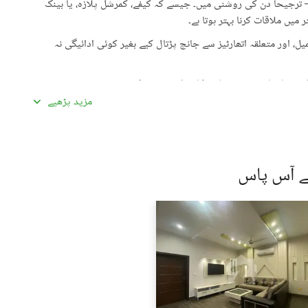
رجیحاً دن کی روشنی میں۔ جیسے کہ کیفے، کمرشل پلازہ، یا بینک
میں ملاقات کرنا بہتر ہوتا ہے۔
، اور متعلقہ اتھارٹیز سے جانچ پڑتال کیے بغیر کوئی ادائیگی نہ
گئی معلومات سے تفصیلات کا موازنہ ضرور کریں۔
مزید پڑھیے
ادہ اچھی لگیں۔ غیرمعمولی طور پر کم قیمتیں دھوکہ دہی کی
ں، بشمول سند ملکیت، رجسٹری، اور فروخت کنندہ/ایجنٹ کا شناختی
کے آس پاس
 کے جائیداد پر کسی بھی قسم کی رکاوٹ یا تنازعے کی جانچ کریں۔
، کسی قابل اعتماد شخص کو ساتھ لے جائیں۔
، اپنی ذاتی یا مالی معلومات شیئر کرنے سے گریز کریں۔
سٹنگز) کے لیے ذمہ دار نہیں ہے۔ تمام صارفین اپنے اشتہارات
لیے خود ذمہ دار ہیں۔ کسی بھی معاہدے کو حتمی شکل دینے سے پہلے
یل اسٹیٹ ماہرین سے مشورہ حاصل کریں۔