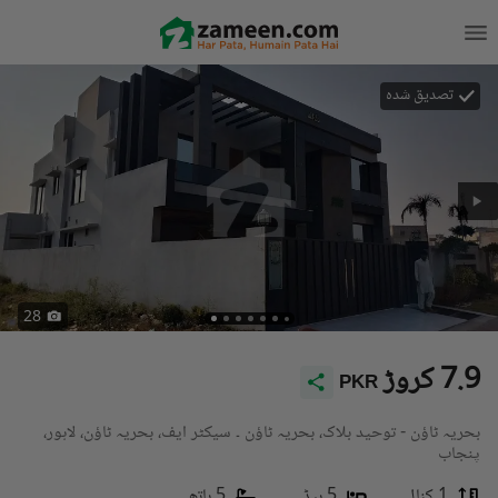
تصدیق شدہ
28
7.9 کروڑ
PKR
بحریہ ٹاؤن - توحید بلاک، بحریہ ٹاؤن ۔ سیکٹر ایف، بحریہ ٹاؤن، لاہور،
پنجاب
1 کنال
5 بیڈ
5 باتھ