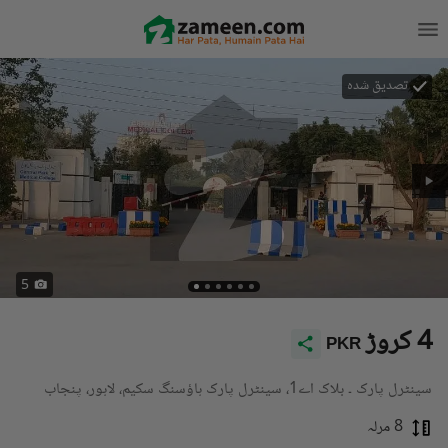
تصدیق شدہ
5
4 کروڑ
PKR
سینٹرل پارک ۔ بلاک اے1، سینٹرل پارک ہاؤسنگ سکیم، لاہور، پنجاب
8 مرلہ