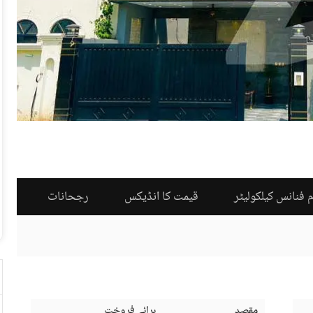
 فنانس کیلکولیٹر
قیمت کا انڈیکس
رجحانات
مقصد
برائے فروخت