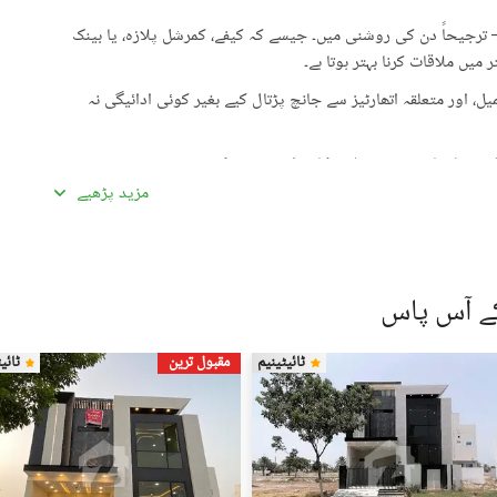
رجیحاً دن کی روشنی میں۔ جیسے کہ کیفے، کمرشل پلازہ، یا بینک
میں ملاقات کرنا بہتر ہوتا ہے۔
، اور متعلقہ اتھارٹیز سے جانچ پڑتال کیے بغیر کوئی ادائیگی نہ
گئی معلومات سے تفصیلات کا موازنہ ضرور کریں۔
مزید پڑھیے
ادہ اچھی لگیں۔ غیرمعمولی طور پر کم قیمتیں دھوکہ دہی کی
ں، بشمول سند ملکیت، رجسٹری، اور فروخت کنندہ/ایجنٹ کا شناختی
ے آس پاس
 کے جائیداد پر کسی بھی قسم کی رکاوٹ یا تنازعے کی جانچ کریں۔
ٹائیٹینیم
مقبول ترین
ٹائی
، کسی قابل اعتماد شخص کو ساتھ لے جائیں۔
، اپنی ذاتی یا مالی معلومات شیئر کرنے سے گریز کریں۔
سٹنگز) کے لیے ذمہ دار نہیں ہے۔ تمام صارفین اپنے اشتہارات
لیے خود ذمہ دار ہیں۔ کسی بھی معاہدے کو حتمی شکل دینے سے پہلے