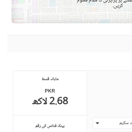
شے پر پراپرٹی کا مقام معلوم
کریں۔
قریبی ہسپتال
قریبی شاپنگ مالز
ائیرپورٹ سے فاصلہ (کلومیٹر
قریبی پبلک ٹرانسپورٹ سروس
میں)
حفاظتی عملہ
دیگر سہولیات
ماہانہ قسط
PKR
2.68 لاکھ
 سکیم
بینک فنانس کی رقم