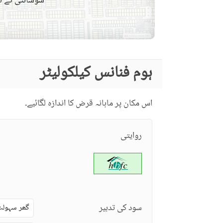
سوسائٹی کے نق
قریبی سکول
نزدیکی علاقے اور
قریبی ریسٹورنٹ
دوسری خصوصیات
ہوم فنانس کیلکولیٹر
دیگر قریبی جگہیں
دیکھ بھال کا عملہ
مزید خصوصیات
اس مکان پر ماہانہ قرض کا اندازہ لگائیے۔
روایتی
سود کی تدبیر
گھر سہولت