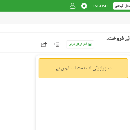
امل کیجئے
گھر کے لئے قرض
یہ پراپرٹی اب دستیاب نہیں ہے