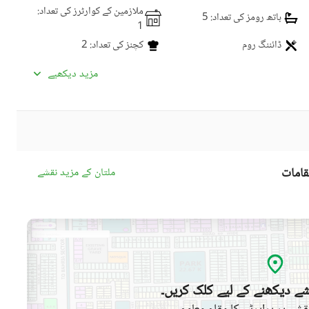
ملازمین کے کوارٹرز کی تعداد
:
باتھ رومز کی تعداد
: 5
1
ڈائننگ روم
کچنز کی تعداد
: 2
لائونج یا سٹنگ روم
لانڈری روم
مزید دیکھیے
دیگر کاروباری اور مواصلات
سیٹلائیٹ یا کیبل ٹی وی
کی سہولیات
قامات
ملتان کے مزید نقشے
کمیونٹی سوئمنگ پول
کمیونٹی جم
ڈے کیئر سینٹر
بچوں کے کھیلنے کا حصہ
کمیونٹی مسجد
کمیونٹی سنٹر
ے دیکھنے کے لیے کلک کریں۔
جکوزی