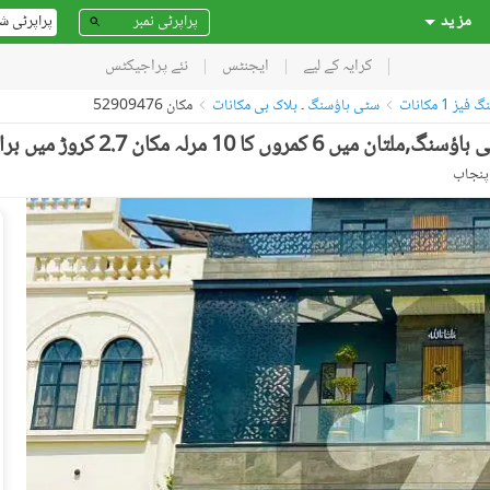
مز ید
پراپرٹی ش
کرایہ کے لیے
ایجنٹس
نئے پراجیکٹس
 1 مکانات
سٹی ہاؤسنگ ۔ بلاک بی مکانات
مکان 52909476