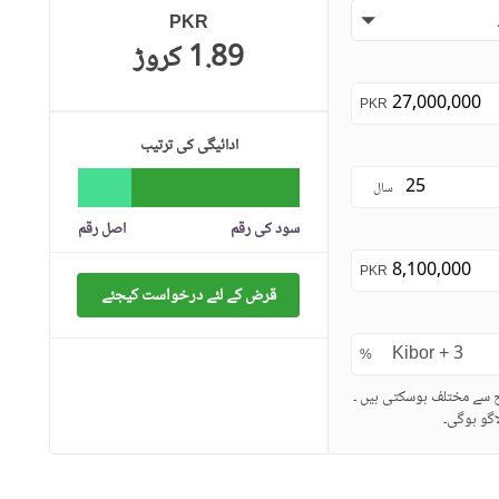
PKR
1.89 کروڑ
PKR
ادائیگی کی ترتیب
سال
سود کی رقم
اصل رقم
PKR
قرض کے لئے درخواست کیجئے
%
ح سے مختلف ہوسکتی ہیں ۔
گو ہوگی۔