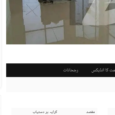
مت کا انڈیکس
رجحانات
مقصد
کرایہ پر دستیاب