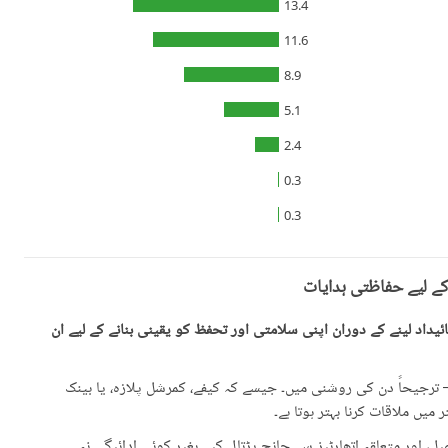
13.4
11.6
8.9
5.1
2.4
0.3
0.3
کے لیے حفاظتی ہدایات
یداد لینے کے دوران اپنی سلامتی اور تحفظ کو یقینی بنانے کے لیے ان
رجیحاً دن کی روشنی میں۔ جیسے کہ کیفے، کمرشل پلازہ، یا بینک
میں ملاقات کرنا بہتر ہوتا ہے۔
، اور متعلقہ اتھارٹیز سے جانچ پڑتال کیے بغیر کوئی ادائیگی نہ