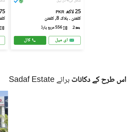
شامل کی:4 دن پہل
شامل کی:
25 لاکھ
8.75 
PKR
کلفٹن ۔ بلاک 8, کلفٹن
کلفٹن
556 مربع یارڈ
2
کال
ای میل
اس طرح کے دکانات
برائے Sadaf Estate