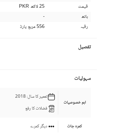
قیمت
25 لاکھ
PKR
باتھ
-
رقبہ
556 مربع یارڈ
تفصیل
سہولیات
تعمیر کا سال
: 2018
اہم خصوصیات
فضلات کا رفع
دیگر کمرے
کمرہ جات