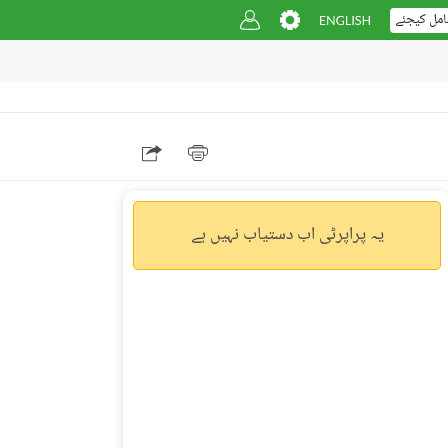
امل کیجئے
یہ پراپرٹی اب دستیاب نہیں ہے