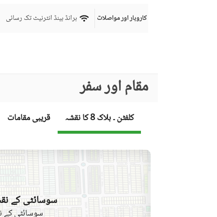
برانڈ بینڈ انٹرنیٹ تک رسائی
کاروبار اور مواصلات
کمیونٹی لان یا گارڈن
فرسٹ ایڈ یا میڈیکل سنٹر
کمیونٹی خصوصیات
مقام اور سفر
بار بی کیو کا حصہ
قریبی سکول
کلفٹن ۔ بلاک 8 کا نقشہ
قریبی مقامات
نزدیکی علاقے اور
قریبی ریسٹورنٹ
دوسری خصوصیات
دیگر قریبی جگہیں
دیکھ بھال کا عملہ
مزید خصوصیات
سوسائٹی کے نقش
سوسائٹی کے نق