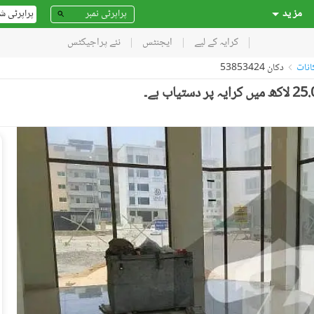
مز ید
پراپرٹی ش
کرایہ کے لیے
ایجنٹس
نئے پراجیکٹس
دکان 53853424