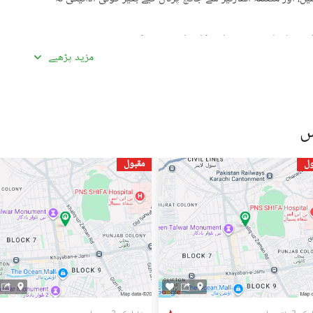
گئی معلومات سے تفصیلات کا موازنہ ضرور کریں۔
مزید پڑھیے
ادہ اچھی لگیں۔ غیرمعمولی طور پر کم قیمتیں دھوکہ دہی کی
ں، بشمول سند ملکیت، رجسٹری، اور فروخت کنندہ/ایجنٹ کا شناختی
 کے جائیداد پر کسی بھی قسم کی رکاوٹ یا تنازعے کی جانچ کریں۔
ول
مقبول
، کسی قابل اعتماد شخص کو ساتھ لے جائیں۔
، اپنی ذاتی یا مالی معلومات شیئر کرنے سے گریز کریں۔
سٹنگز) کے لیے ذمہ دار نہیں ہے۔ تمام صارفین اپنے اشتہارات
لیے خود ذمہ دار ہیں۔ کسی بھی معاہدے کو حتمی شکل دینے سے پہلے
یل اسٹیٹ ماہرین سے مشورہ حاصل کریں۔