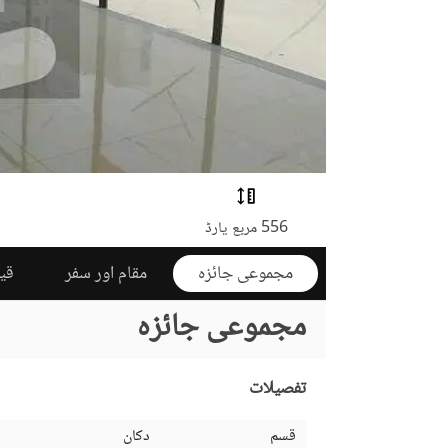
556 مربع یارڈ
مجموعی جائزہ
مقام اور سفر
قی
مجموعی جائزہ
تفصیلات
قسم
دکان