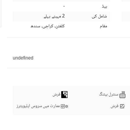
بیڈ
-
شامل کی
2 مہینے پہلے
مقام
کلفٹن، کراچی، سندھ
undefined
سنٹرل ہیٹنگ
فرش
فرش
عمارت میں سروس ایلیویٹرز