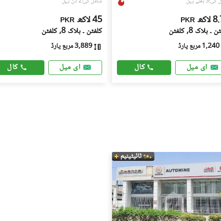
3 ہفتے پہل
شامل کی:2 دن پہل
لاکھ
45 لاکھ
PKR
PKR
 ۔ بلاک 8, کلفٹن
کلفٹن ۔ بلاک 8, کلفٹن
1,240 مربع یارڈ
3,889 مربع یارڈ
کال
کال
ای میل
ای میل
ٹائیٹینیم