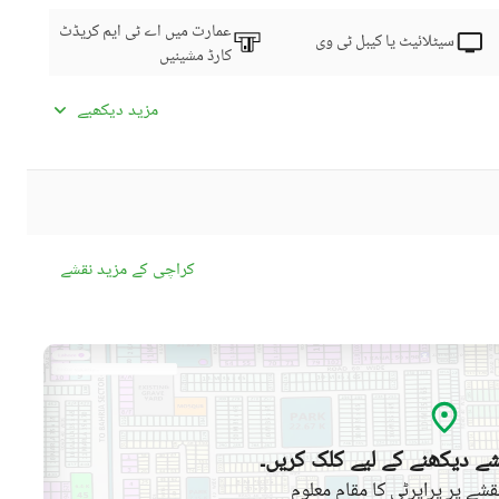
عمارت میں اے ٹی ایم کریڈٹ
سیٹلائیٹ یا کیبل ٹی وی
کارڈ مشینیں
کمیونٹی سوئمنگ پول
کمیونٹی جم
مزید دیکھیے
ڈے کیئر سینٹر
بچوں کے کھیلنے کا حصہ
کمیونٹی مسجد
کمیونٹی سنٹر
قریبی ہسپتال
قریبی شاپنگ مالز
کراچی کے مزید نقشے
ائیرپورٹ سے فاصلہ (کلومیٹر
قریبی پبلک ٹرانسپورٹ سروس
میں)
حفاظتی عملہ
دیگر سہولیات
ے دیکھنے کے لیے کلک کریں۔
شے پر پراپرٹی کا مقام معلوم