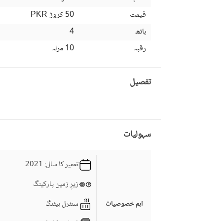
قیمت
50 کروڑ
PKR
باتھ
4
رقبہ
10 مرلہ
تفصیل
سہولیات
تعمیر کا سال
: 2021
زیرِ زمین پارکینگ
سنٹرل ہیٹنگ
اہم خصوصیات