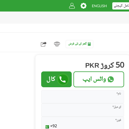
امل کیجئے
گھر کے لئے قرض
50 کروڑ
PKR
واٹس ایپ
کال
نام*
ای میل*
فون*