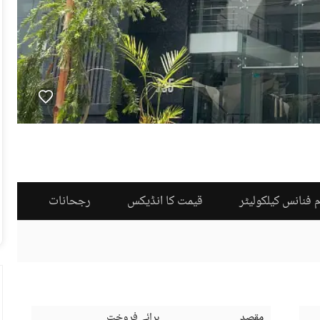
 فنانس کیلکولیٹر
قیمت کا انڈیکس
رجحانات
مقصد
برائے فروخت