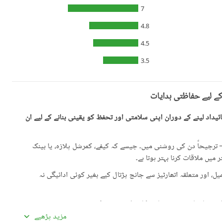
7
4.8
4.5
3.5
کے لیے حفاظتی ہدایات
یداد لینے کے دوران اپنی سلامتی اور تحفظ کو یقینی بنانے کے لیے ان
رجیحاً دن کی روشنی میں۔ جیسے کہ کیفے، کمرشل پلازہ، یا بینک
میں ملاقات کرنا بہتر ہوتا ہے۔
، اور متعلقہ اتھارٹیز سے جانچ پڑتال کیے بغیر کوئی ادائیگی نہ
گئی معلومات سے تفصیلات کا موازنہ ضرور کریں۔
مزید پڑھیے
ادہ اچھی لگیں۔ غیرمعمولی طور پر کم قیمتیں دھوکہ دہی کی