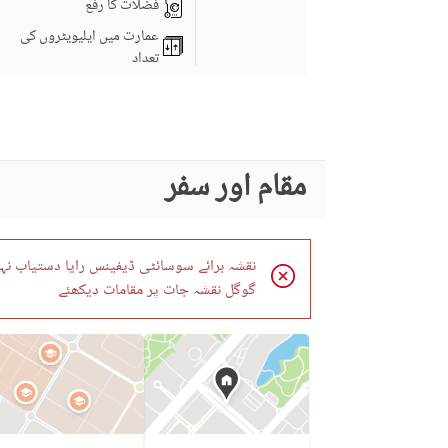
فضلات کا رفع
عمارت میں ایلیویٹروں کی
تعداد
برانڈ بینڈ انٹرنیٹ تک رسائی
عمارت میں کانفرنس روم
کاروبار اور مواصلات
مقام اور سفر
دیگر کاروباری اور مواصلات
کی سہولیات
کمیونٹی لان یا گارڈن
نقشہ برائے سوسائٹی ڈیفینس رایا دستیاب نہی
فرسٹ ایڈ یا میڈیکل سنٹر
گوگل نقشہ جات پر مقامات دیکھئے
کمیونٹی خصوصیات
بار بی کیو کا حصہ
دیگر کمیونٹی کی سہولیات
قریبی سکول