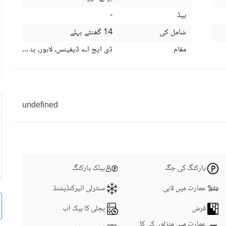
بیڈ
-
شامل کی
14 گھنٹے پہلے
مقام
ڈی ایچ اے ڈیفینس، لاہور، پنجاب
undefined
پارکنگ کی جگہ
پبلک پارکنگ
عمارت میں لابی
سنٹرلی ائیرکنڈیشنڈ
فرش
بجلی کا بیک اپ
عمارت میں منزلوں کی کل