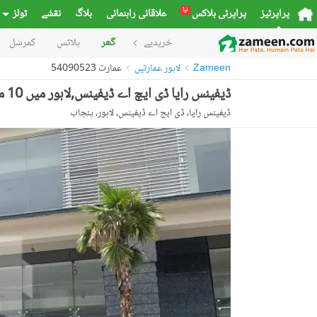
نیا
پراپرٹیز
پراپرٹی بلاکس
علاقائی راہنمائی
بلاگ
نقشے
ٹولز
خریدیے
گھر
پلاٹس
کمرشل
Zameen
لاہور عمارتیں
عمارت 54090523
ڈیفینس رایا ڈی ایچ اے ڈیفینس,لاہور میں 10 مرلہ Studio عمارت 50.0 کروڑ میں برائے فروخت۔
ڈیفینس رایا، ڈی ایچ اے ڈیفینس، لاہور، پنجاب