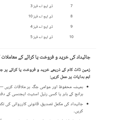
7
ڈی ایچ اے فیز 3
8
ڈی ایچ اے فیز 10
9
ڈی ایچ اے فیز 4
10
ڈی ایچ اے فیز 5
جائیداد کی خرید و فروخت یا کرائے کے معاملات 
زمین ڈاٹ کام کے ذریعے خرید و فروخت یا کرائے پر جائ
اہم ہدایات پر عمل کریں:
ہمیشہ محفوظ اور عوامی جگہ پر ملاقات کریں — ت
برانچ کے باہر یا کسی رئیل اسٹیٹ ایجنسی کے دفتر 
جائیداد کی مکمل تصدیق، قانونی کارروائی کی تکمیل
کریں۔
جائیداد کا مکمل معائنہ کریں اور اشتہار میں دی 
ایسی پیشکشوں سے ہوشیار رہیں جو حقیقت سے زی