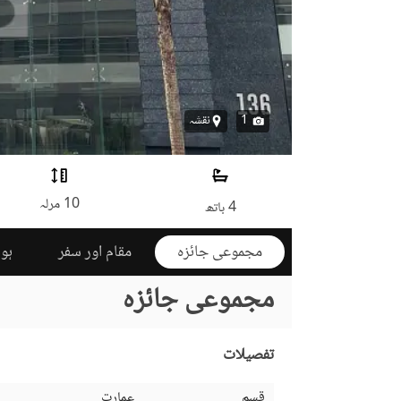
1
نقشہ
10 مرلہ
4 باتھ
مجموعی جائزہ
مقام اور سفر
ہوم
مجموعی جائزہ
تفصیلات
قسم
عمارت