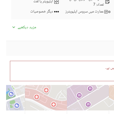
ایلیویٹر یا لفٹ
تعداد
: 7
عمارت میں سروس ایلیویٹرز
دیگر خصوصیات
عمارت میں کاروباری مرکز یا
سیٹلائیٹ یا کیبل ٹی وی
مزید دیکھیے
میڈیا روم
عمارت میں اے ٹی ایم کریڈٹ
انٹرکام
کارڈ مشینیں
کمیونٹی سوئمنگ پول
کمیونٹی جم
ں ہے۔
ڈے کیئر سینٹر
بچوں کے کھیلنے کا حصہ
کمیونٹی مسجد
کمیونٹی سنٹر
قریبی ہسپتال
قریبی شاپنگ مالز