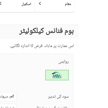
نزدیکی علاقے اور
مقام
اسکول
قریبی ریسٹورنٹ
دوسری خصوصیات
دیگر قریبی جگہیں
ہوم فنانس کیلکولیٹر
دیکھ بھال کا عملہ
مزید خصوصیات
معذوروں کے لئے سہولیات
اس عمارت پر ماہانہ قرض کا اندازہ لگائیے۔
روایتی
سود کی تدبیر
گھر سہولت