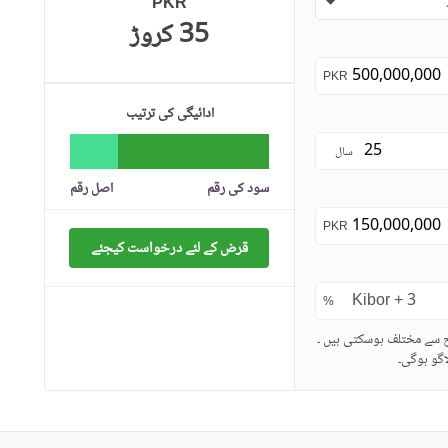
PKR
35 کروڑ
PKR
ادائیگی کی ترتیب
سال
سود کی رقم
اصل رقم
PKR
قرض کے لئے درخواست کیجئے
%
ح سے مختلف ہوسکتی ہیں ۔
گو ہوگی۔