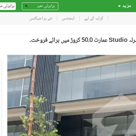
مز ید
پراپرٹی ش
کرایہ کے لیے
ایجنٹس
نئے پراجیکٹس