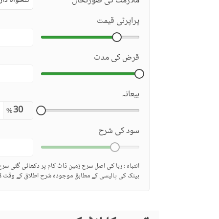
ملازمت کی صورتحال
تنخواہ دار
پراپرٹی قیمت
قرض کی مدت
بیعانہ
%
سود کی شرح
انتباہ : ربا کی اصل شرح زمین ڈاٹ کام پر دکھائی گئی شر
بینک کی پالیسی کے مطابق موجودہ شرح اطلاق کے وقت لا