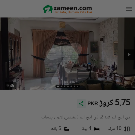
9
5.75 کروڑ
PKR
ڈی ایچ اے فیز 2، ڈی ایچ اے ڈیفینس، لاہور، پنجاب
10 مرلہ
4 بیڈ
5 باتھ