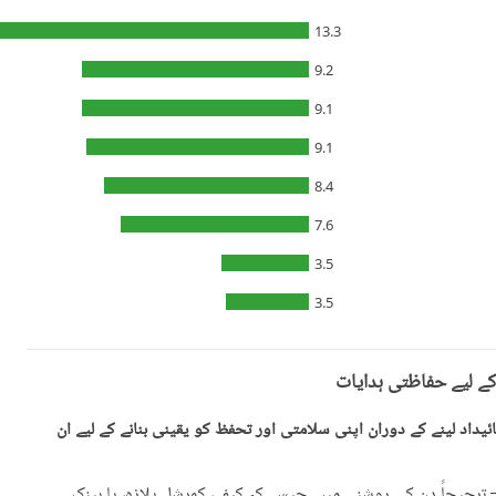
13.3
9.2
9.1
9.1
8.4
7.6
3.5
3.5
کے لیے حفاظتی ہدایات
یداد لینے کے دوران اپنی سلامتی اور تحفظ کو یقینی بنانے کے لیے ان
رجیحاً دن کی روشنی میں۔ جیسے کہ کیفے، کمرشل پلازہ، یا بینک