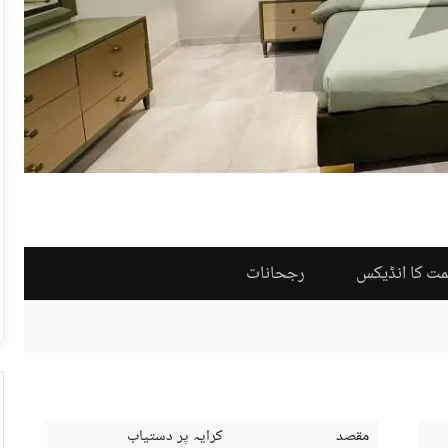
مت کا انڈیکس
رجحانات
مقصد
کرایہ پر دستیاب