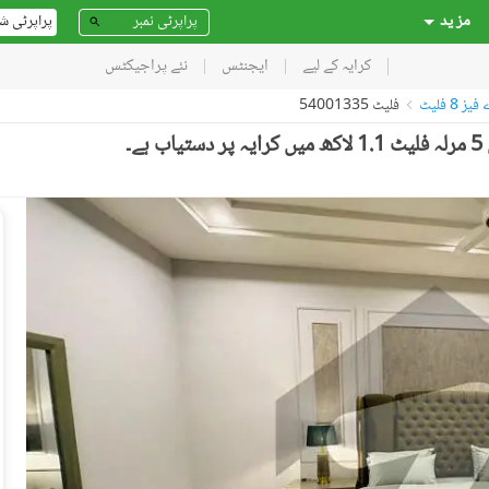
مز ید
پراپرٹی ش
کرایہ کے لیے
ایجنٹس
نئے پراجیکٹس
 8 فلیٹ
فلیٹ 54001335