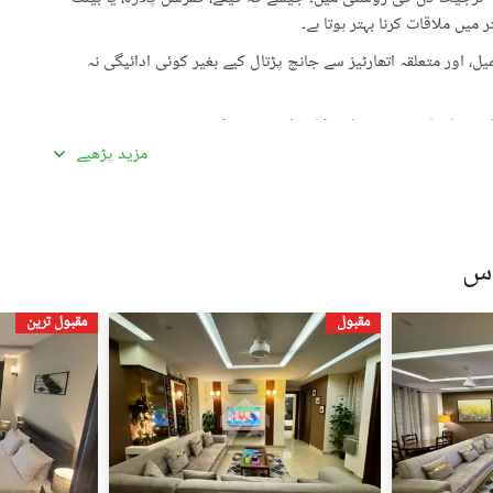
میں ملاقات کرنا بہتر ہوتا ہے۔
، اور متعلقہ اتھارٹیز سے جانچ پڑتال کیے بغیر کوئی ادائیگی نہ
گئی معلومات سے تفصیلات کا موازنہ ضرور کریں۔
مزید پڑھیے
ادہ اچھی لگیں۔ غیرمعمولی طور پر کم قیمتیں دھوکہ دہی کی
ں، بشمول سند ملکیت، رجسٹری، اور فروخت کنندہ/ایجنٹ کا شناختی
 کے جائیداد پر کسی بھی قسم کی رکاوٹ یا تنازعے کی جانچ کریں۔
مقبول
مقبول ترین
، کسی قابل اعتماد شخص کو ساتھ لے جائیں۔
، اپنی ذاتی یا مالی معلومات شیئر کرنے سے گریز کریں۔
سٹنگز) کے لیے ذمہ دار نہیں ہے۔ تمام صارفین اپنے اشتہارات
لیے خود ذمہ دار ہیں۔ کسی بھی معاہدے کو حتمی شکل دینے سے پہلے
یل اسٹیٹ ماہرین سے مشورہ حاصل کریں۔