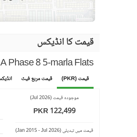
بار بی کیو کا حصہ
دیگر کمیونٹی کی سہولیات
قریبی سکول
قیمت کا انڈیکس
نزدیکی علاقے اور
قریبی ریسٹورنٹ
دوسری خصوصیات
دیگر قریبی جگہیں
A Phase 8 5-marla Flats
دیکھ بھال کا عملہ
مزید خصوصیات
قیمت (PKR)
قیمت مربع فیٹ
انڈیک
موجودہ قیمت
(
Jul 2026
)
122,499 PKR
قیمت میں تبدیلی
(Jan 2015 - Jul 2026)