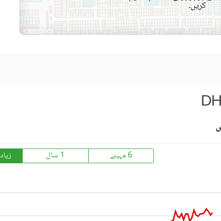
کریں۔
کمیونٹی مسجد
کمیونٹی سنٹر
قریبی ہسپتال
قریبی شاپنگ مالز
ائیرپورٹ سے فاصلہ (کلومیٹر
قریبی پبلک ٹرانسپورٹ سروس
میں)
DH
حفاظتی عملہ
س
6 مہینے
1 سال
زیاد