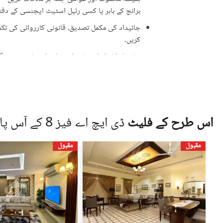
برانچ کے باہر یا کسی رئیل اسٹیٹ ایجنسی کے دفتر 
جائیداد کی مکمل تصدیق، قانونی کارروائی کی تکمیل
کریں۔
جائیداد کا مکمل معائنہ کریں اور اشتہار میں دی 
ایسی پیشکشوں سے ہوشیار رہیں جو حقیقت سے زی
علامت ہو سکتی ہیں۔
جائیداد کی ملکیت کے دستاویزات کی تصدیق کری
کارڈ (CNIC)۔
اس طرح کے فلیٹ
ڈی ایچ اے فیز 8 کے آس پاس
قانونی مشیر یا متعلقہ لینڈ اتھارٹی سے رجوع کر
مقبول
مقبول
جائیداد دیکھنے کے لیے کبھی بھی اکیلے نہ جائیں
جب تک دوسرا فریق مکمل طور پر قابلِ اعتبار نہ ہو
زمین ڈاٹ کام صارفین کی طرف سے دیے گئے اشتہارات (ل
(لسٹنگز) کی درستگی، حقیقت، اور قانونی حیثیت کے 
ہمیشہ مکمل تحقیقات کریں اور پیشہ ور قانونی یا رئ