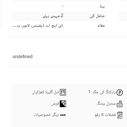
بیڈ
-
شامل کی
2 مہینے پہلے
مقام
ڈی ایچ اے ڈیفینس، لاہور، پنجاب
undefined
پارکنگ کی جگہ
: 1
ڈبل گلیزڈ کھڑکیاں
سنٹرل ہیٹنگ
فرش
فضلات کا رفع
دیگر خصوصیات