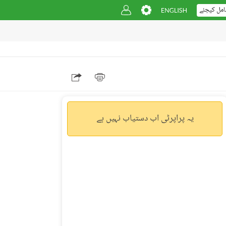
امل کیجئے
یہ پراپرٹی اب دستیاب نہیں ہے