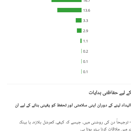
16.7
13.6
3.3
2.9
1.1
0.2
0.1
0.1
کے لیے حفاظتی ہدایات
یداد لینے کے دوران اپنی سلامتی اور تحفظ کو یقینی بنانے کے لیے ان
رجیحاً دن کی روشنی میں۔ جیسے کہ کیفے، کمرشل پلازہ، یا بینک
میں ملاقات کرنا بہتر ہوتا ہے۔