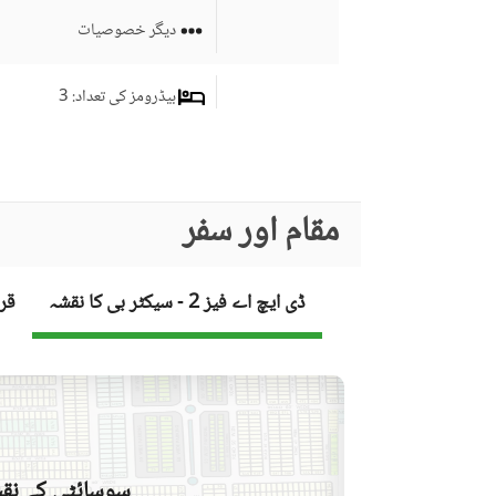
دیگر خصوصیات
بیڈرومز کی تعداد
: 3
ڈرائنگ روم
سٹڈی روم
کمرہ جات
مقام اور سفر
جِم
لائونج یا سٹنگ روم
ڈی ایچ اے فیز 2 - سیکٹر بی کا نقشہ
قر
برانڈ بینڈ انٹرنیٹ تک رسائی
کاروبار اور مواصلات
دیگر کاروباری اور مواصلات
کی سہولیات
کمیونٹی لان یا گارڈن
سوسائٹی کے نقش
فرسٹ ایڈ یا میڈیکل سنٹر