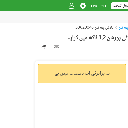
امل کیجئے
بالائی پورشن 53629048
ڈی ایچ اے فیز 2 - سیکٹر بی ڈی ایچ اے ڈیفینس فیز 2,ڈی ایچ اے ڈیفینس,اسلام آباد میں 3 کمروں کا 1 کنال بالائی پورشن 1.2 لاکھ میں کرایہ
یہ پراپرٹی اب دستیاب نہیں ہے