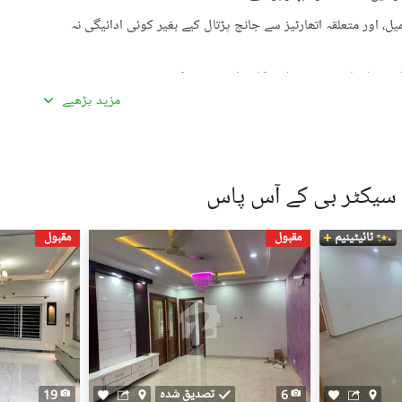
، اور متعلقہ اتھارٹیز سے جانچ پڑتال کیے بغیر کوئی ادائیگی نہ
گئی معلومات سے تفصیلات کا موازنہ ضرور کریں۔
مزید پڑھیے
ادہ اچھی لگیں۔ غیرمعمولی طور پر کم قیمتیں دھوکہ دہی کی
ں، بشمول سند ملکیت، رجسٹری، اور فروخت کنندہ/ایجنٹ کا شناختی
 کے جائیداد پر کسی بھی قسم کی رکاوٹ یا تنازعے کی جانچ کریں۔
ٹائیٹینیم
مقبول
مقبول
، کسی قابل اعتماد شخص کو ساتھ لے جائیں۔
، اپنی ذاتی یا مالی معلومات شیئر کرنے سے گریز کریں۔
سٹنگز) کے لیے ذمہ دار نہیں ہے۔ تمام صارفین اپنے اشتہارات
لیے خود ذمہ دار ہیں۔ کسی بھی معاہدے کو حتمی شکل دینے سے پہلے
یل اسٹیٹ ماہرین سے مشورہ حاصل کریں۔
تصدیق شدہ
19
6