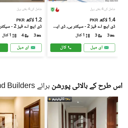
شامل کی:4 ہفتے پہل
شامل کی:4 ہفتے پہل
1.4 لاکھ
1.2 لاکھ
PKR
PKR
ڈی ایچ اے فیز 2 - سیکٹر بی, ڈی ایچ اے ڈیفینس فیز 2
1 کنال
1 کنال
4
3
3
3
کال
ای میل
ای میل
اس طرح کے بالائی پورشن
برائے Mian Brothers Estate and Builders
ٹائیٹینیم