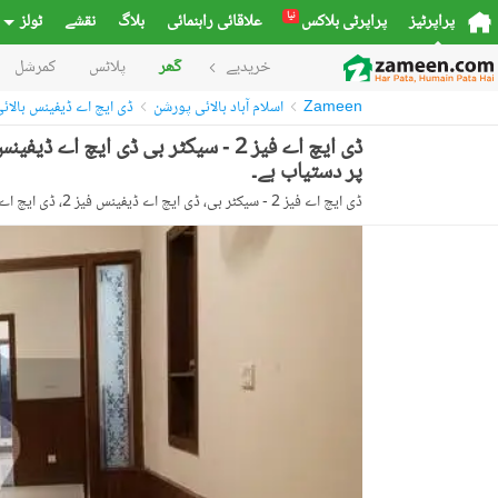
نیا
پراپرٹیز
پراپرٹی بلاکس
علاقائی راہنمائی
بلاگ
نقشے
ٹولز
خریدیے
گھر
پلاٹس
کمرشل
Zameen
اسلام آباد بالائی پورشن
ڈی ایچ اے ڈیفینس بالائ
پر دستیاب ہے۔
ڈی ایچ اے فیز 2 - سیکٹر بی، ڈی ایچ اے ڈیفینس فیز 2، ڈی ایچ اے ڈیفینس، اسلام آباد، اسلام آباد کیپیٹل