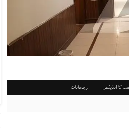
مت کا انڈیکس
رجحانات