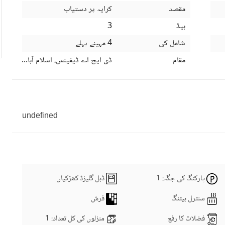
مقصد
کرایہ پر دستیاب
بیڈ
3
شامل کی
4 مہینے پہلے
مقام
ڈی ایچ اے ڈیفینس، اسلام آباد، اسلام آ
undefined
پارکنگ کی جگہ
: 1
ڈبل گلیزڈ کھڑکیاں
سنٹرل ہیٹنگ
فرش
فضلات کا رفع
منزلوں کی کل تعداد
: 1