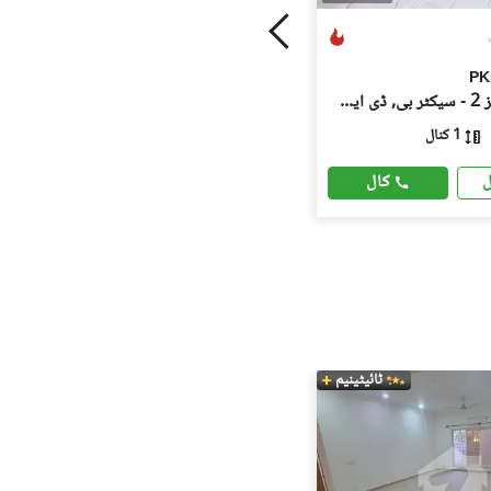
PK
ڈی ایچ اے فیز 2 - سیکٹر بی, ڈی ایچ اے ڈیفینس فیز 2
1 کنال
کال
ل
ٹائیٹینیم