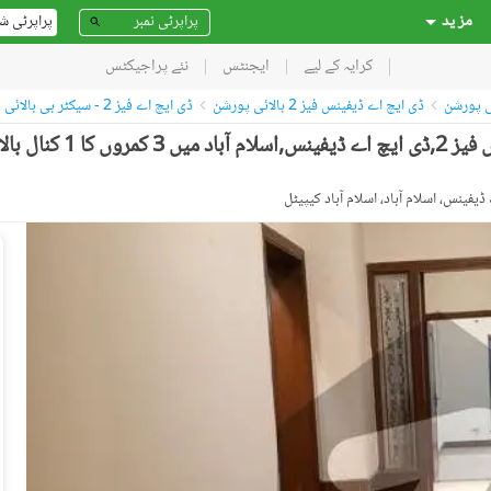
مز ید
پراپرٹی ش
کرایہ کے لیے
ایجنٹس
نئے پراجیکٹس
ی پورشن
ڈی ایچ اے ڈیفینس فیز 2 بالائی پورشن
ڈی ایچ اے فیز 2 - سیکٹر بی بالائی پورشن