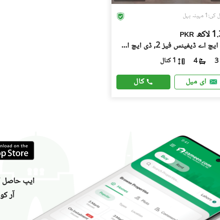
1 مہینہ پہل
لاکھ
PKR
ڈی ایچ اے ڈیفینس فیز 2, ڈی ایچ اے ڈیفینس
1 کنال
4
3
کال
ای میل
ایپ حاصل کر
آر کو