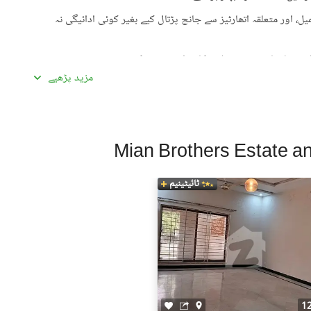
، اور متعلقہ اتھارٹیز سے جانچ پڑتال کیے بغیر کوئی ادائیگی نہ
گئی معلومات سے تفصیلات کا موازنہ ضرور کریں۔
مزید پڑھیے
ادہ اچھی لگیں۔ غیرمعمولی طور پر کم قیمتیں دھوکہ دہی کی
ں، بشمول سند ملکیت، رجسٹری، اور فروخت کنندہ/ایجنٹ کا شناختی
 کے جائیداد پر کسی بھی قسم کی رکاوٹ یا تنازعے کی جانچ کریں۔
ٹائیٹینیم
، کسی قابل اعتماد شخص کو ساتھ لے جائیں۔
، اپنی ذاتی یا مالی معلومات شیئر کرنے سے گریز کریں۔
سٹنگز) کے لیے ذمہ دار نہیں ہے۔ تمام صارفین اپنے اشتہارات
لیے خود ذمہ دار ہیں۔ کسی بھی معاہدے کو حتمی شکل دینے سے پہلے
یل اسٹیٹ ماہرین سے مشورہ حاصل کریں۔
1