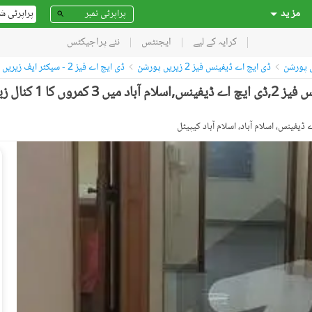
مز ید
پراپرٹی ش
کرایہ کے لیے
ایجنٹس
نئے پراجیکٹس
ں پورشن
ڈی ایچ اے ڈیفینس فیز 2 زیریں پورشن
ڈی ایچ اے فیز 2 - سیکٹر ایف زیریں پورشن