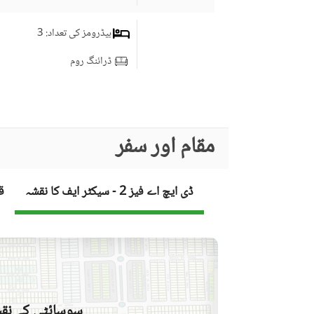
بیڈرومز کی تعداد
: 3
ڈرائنگ روم
سٹڈی روم
کمرہ جات
جِم
مقام اور سفر
لائونج یا سٹنگ روم
برانڈ بینڈ انٹرنیٹ تک رسائی
ڈی ایچ اے فیز 2 - سیکٹر ایف کا نقشہ
ق
کاروبار اور مواصلات
دیگر کاروباری اور مواصلات
کی سہولیات
کمیونٹی لان یا گارڈن
فرسٹ ایڈ یا میڈیکل سنٹر
کمیونٹی خصوصیات
سوسائٹی کے نقش
بار بی کیو کا حصہ