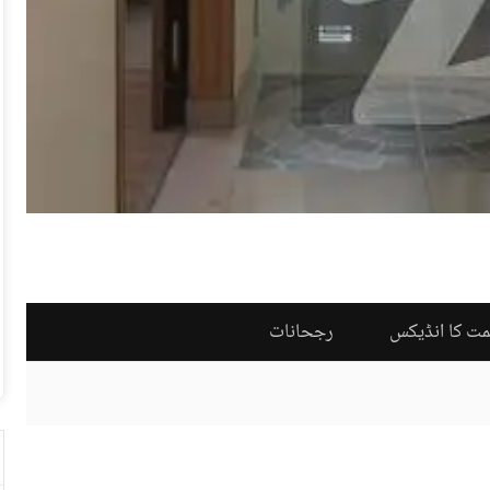
مت کا انڈیکس
رجحانات