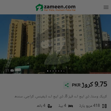
11
9.75 کروڑ
PKR
کریک وسٹا، ڈی ایچ اے فیز 8، ڈی ایچ اے ڈیفینس، کراچی، سندھ
418 مربع یارڈ
4 بیڈ
4 باتھ