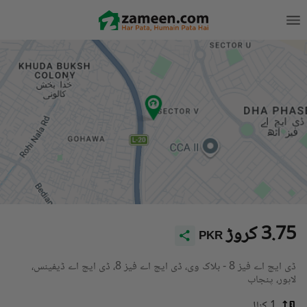
3.75 کروڑ
PKR
ڈی ایچ اے فیز 8 - بلاک وی، ڈی ایچ اے فیز 8، ڈی ایچ اے ڈیفینس،
لاہور، پنجاب
1 کنال