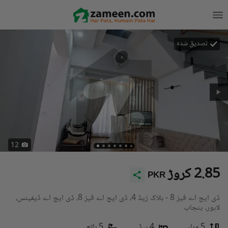
تصدیق شدہ
12
2.85 کروڑ
PKR
ڈی ایچ اے فیز 8 - بلاک زیڈ 4، ڈی ایچ اے فیز 8، ڈی ایچ اے ڈیفینس،
لاہور، پنجاب
5 مرلہ
4 بیڈ
5 باتھ