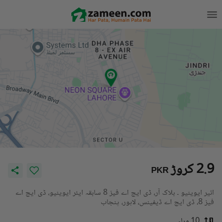
2.9 کروڑ
PKR
ائیر ایوینیو ۔ بلاک آر، ڈی ایچ اے فیز 8 سابقہ ایئر ایوینیو، ڈی ایچ اے
فیز 8، ڈی ایچ اے ڈیفینس، لاہور، پنجاب
10 مرلہ