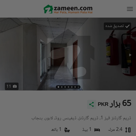
تصدیق شدہ
11
65 ہزار
PKR
ڈریم گارڈنز فیز 1، ڈریم گارڈنز، ڈیفینس روڈ، لاہور، پنجاب
2.4 مرلہ
1 بیڈ
1 باتھ