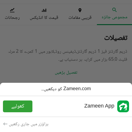
مجموعی جائزہ
قریبی مقامات
قیمت کا انڈیکس
رجحانات
تفصیلات
ڈریم گارڈنز فیز 1 ڈریم گارڈنز,ڈیفینس روڈ,لاہور میں 1 کمرے کا 2 مرلہ
فلیٹ 65.0 ہزار میں کرایہ پر دستیاب ہے۔
تفصیل پڑھیں
قسم
فلیٹ
Zameen.com کو دیکھیں...
قیمت
65 ہزار
PKR
Zameen App
کھولیے
باتھ
1 باتھ
رقبہ
2.4 مرلہ
براؤزر میں جاری رکھیں
مقصد
کرایہ پر دستیاب