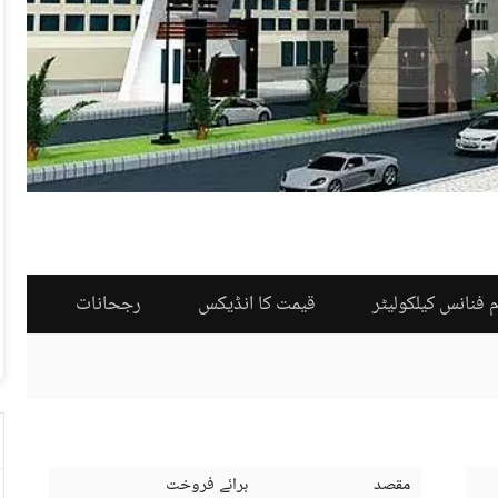
 فنانس کیلکولیٹر
قیمت کا انڈیکس
رجحانات
مقصد
برائے فروخت