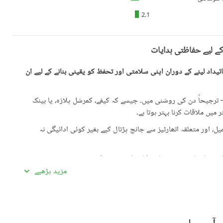
2.1
کے لیے حفاظتی ہدایات
یداد لینے کے دوران اپنی سلامتی اور تحفظ کو یقینی بنانے کے لیے ان
رجیحاً دن کی روشنی میں۔ جیسے کہ کیفے، کمرشل پلازہ، یا بینک
میں ملاقات کرنا بہتر ہوتا ہے۔
، اور متعلقہ اتھارٹیز سے جانچ پڑتال کیے بغیر کوئی ادائیگی نہ
گئی معلومات سے تفصیلات کا موازنہ ضرور کریں۔
مزید پڑھیے
ادہ اچھی لگیں۔ غیرمعمولی طور پر کم قیمتیں دھوکہ دہی کی
ں، بشمول سند ملکیت، رجسٹری، اور فروخت کنندہ/ایجنٹ کا شناختی