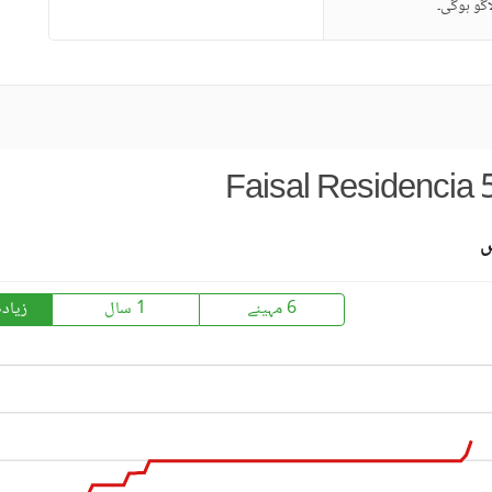
گو ہوگی۔
Faisal Residencia 5
س
6 مہینے
1 سال
زیاد