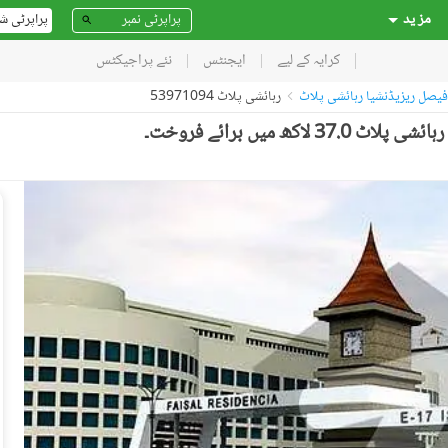
مز ید
پراپرٹی ش
کرایہ کے لیے
ایجنٹس
نئے پراجیکٹس
فیصل ریزیڈنشیا رہائشی پلاٹ
رہائشی پلاٹ 53971094