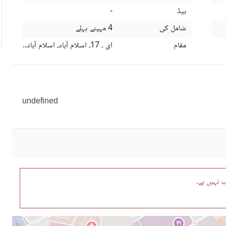
بیڈ
-
شامل کی
4 مہینے پہلے
مقام
ای ۔ 17، اسلام آباد، اسلام آباد کیپیٹل
undefined
 نہیں ہے۔