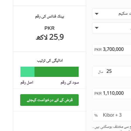
 سکیم
بینک فنانس کی رقم
PKR
25.9 لاکھ
PKR
ادائیگی کی ترتیب
سال
سود کی رقم
اصل رقم
PKR
قرض کے لئے درخواست کیجئے
%
ح سے مختلف ہوسکتی ہیں ۔