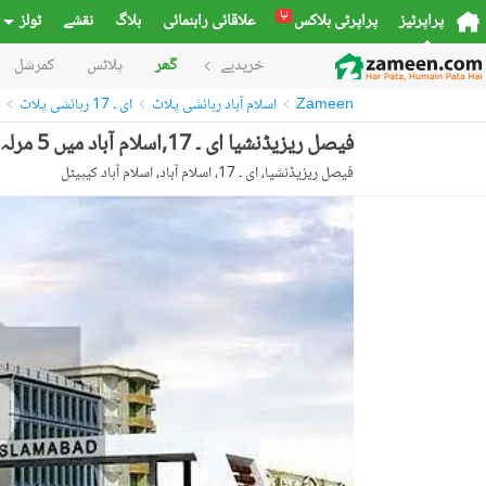
نیا
پراپرٹیز
پراپرٹی بلاکس
علاقائی راہنمائی
بلاگ
نقشے
ٹولز
خریدیے
گھر
پلاٹس
کمرشل
Zameen
اسلام آباد رہائشی پلاٹ
ای ۔ 17 رہائشی پلاٹ
فیصل ریزیڈنشیا ای ۔ 17,اسلام آباد میں 5 مرلہ رہائشی پلاٹ 37.0 لاکھ میں برائے فروخت۔
فیصل ریزیڈنشیا، ای ۔ 17، اسلام آباد، اسلام آباد کیپیٹل