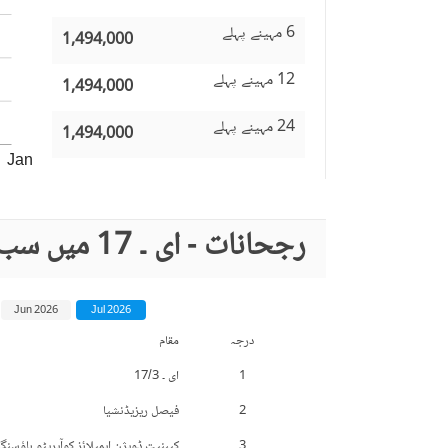
6 مہینے پہلے
1,494,000
12 مہینے پہلے
1,494,000
24 مہینے پہلے
1,494,000
Jan
رجحانات - ای ۔ 17 میں سب سے زیادہ تلاش کردہ مقامات
Jun 2026
Jul 2026
درجہ
مقام
1
ای ۔ 17/3
2
فیصل ریزیڈنشیا
3
کیبنیت ڈویژن ایمپلائز کوآپریٹو ہاؤس