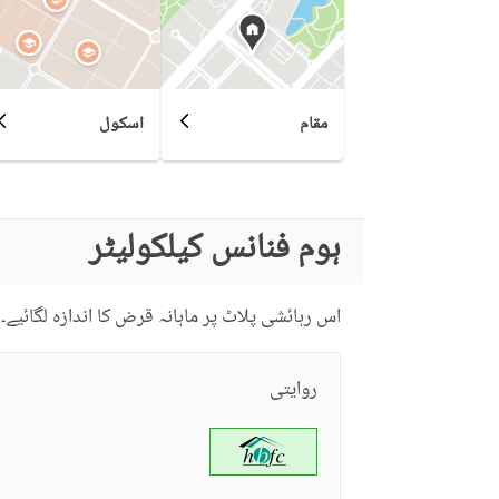
مقام
اسکول
ہوم فنانس کیلکولیٹر
اس رہائشی پلاٹ پر ماہانہ قرض کا اندازہ لگائیے۔
روایتی