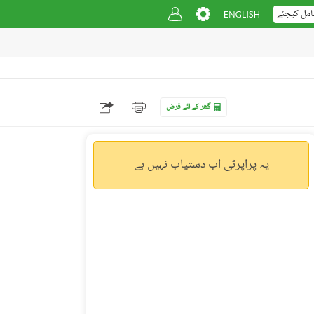
امل کیجئے
گھر کے لئے قرض
یہ پراپرٹی اب دستیاب نہیں ہے