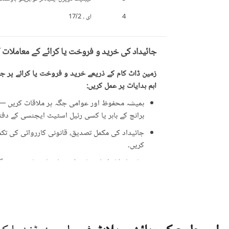
4
ای ۔ 17/2
جائیداد کی خرید و فروخت یا کرائے کے معاملات 
زمین ڈاٹ کام کے ذریعے خرید و فروخت یا کرائے پر جائ
اہم ہدایات پر عمل کریں:
ہمیشہ محفوظ اور عوامی جگہ پر ملاقات کریں — ت
برانچ کے باہر یا کسی رئیل اسٹیٹ ایجنسی کے دفتر 
جائیداد کی مکمل تصدیق، قانونی کارروائی کی تکمیل
کریں۔
جائیداد کا مکمل معائنہ کریں اور اشتہار میں دی 
ایسی پیشکشوں سے ہوشیار رہیں جو حقیقت سے زی
علامت ہو سکتی ہیں۔
جائیداد کی ملکیت کے دستاویزات کی تصدیق کری
کارڈ (CNIC)۔