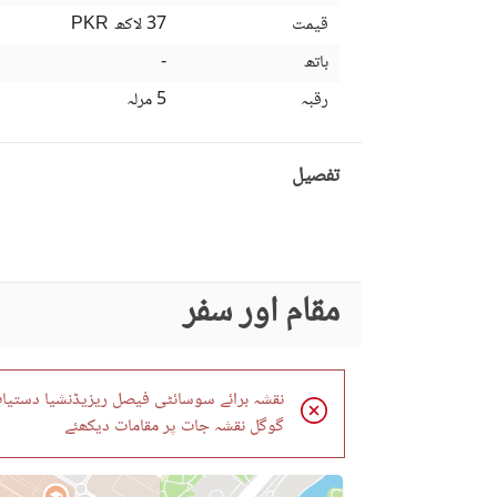
قیمت
37 لاکھ
PKR
باتھ
-
رقبہ
5 مرلہ
تفصیل
مقام اور سفر
نقشہ برائے سوسائٹی فیصل ریزیڈنشیا دستیاب
گوگل نقشہ جات پر مقامات دیکھئے