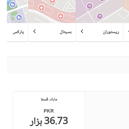
ریستوران
ہسپتال
پارکس
ماہانہ قسط
PKR
36.73 ہزار