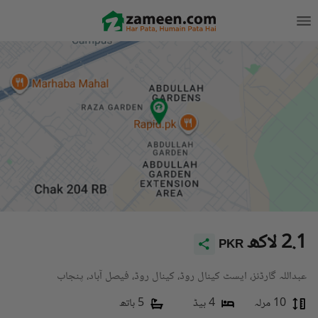
2.1 لاکھ
PKR
عبداللہ گارڈنز، ایسٹ کینال روڈ، کینال روڈ، فیصل آباد، پنجاب
10 مرلہ
4 بیڈ
5 باتھ