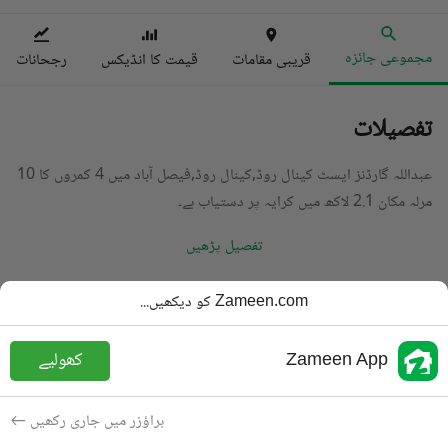
مجموعی جائزہ
قریبی مقامات
قیمت کا انڈیکس
رجحانات
تفصیلات
عبداللہ گارڈنز ایسٹ کینال روڈ,کینال روڈ,فیصل آباد میں 4 کمروں کا 10
مرلہ مکان 2.1 لاکھ میں کرایہ پر دستیاب ہے۔
تفصیل پڑھیں
قسم
مکان
Zameen.com کو دیکھیں...
قیمت
2.1 لاکھ
PKR
Zameen App
کھولیے
باتھ
5 باتھ
رقبہ
10 مرلہ
براؤزر میں جاری رکھیں
مقصد
کرایہ پر دستیاب