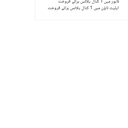
لاہور میں 1 کنال پلاٹس برائے فروخت
ایلیٹ ٹاؤن میں 1 کنال پلاٹس برائے فروخت