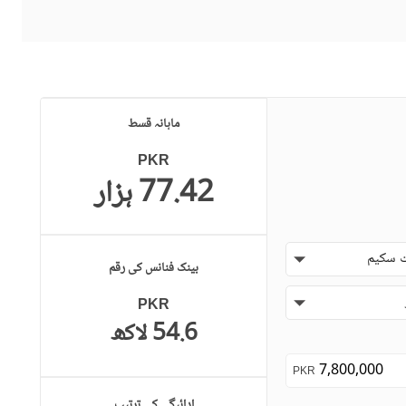
ماہانہ قسط
PKR
77.42 ہزار
 سکیم
بینک فنانس کی رقم
PKR
54.6 لاکھ
PKR
ادائیگی کی ترتیب