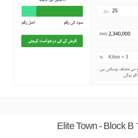
سال
سود کی رقم
اصل رقم
PKR
قرض کے لئے درخواست کیجئے
%
ح سے مختلف ہوسکتی ہیں ۔
گو ہوگی۔
Elite Town - Block B 