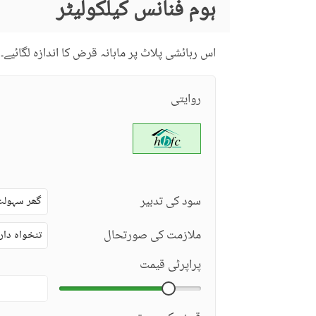
ہوم فنانس کیلکولیٹر
اس رہائشی پلاٹ پر ماہانہ قرض کا اندازہ لگائیے۔
روایتی
سود کی تدبیر
گھر سہولت
ملازمت کی صورتحال
تنخواہ دار
پراپرٹی قیمت