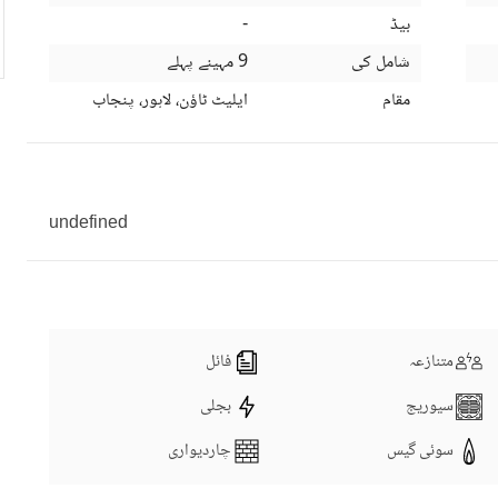
بیڈ
-
شامل کی
9 مہینے پہلے
مقام
ایلیٹ ٹاؤن، لاہور، پنجاب
undefined
متنازعہ
فائل
سیوریج
بجلی
سوئی گیس
چاردیواری