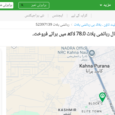
مز ید
پراپرٹی ش
کرایہ کے لیے
ایجنٹس
نئے پراجیکٹس
لیٹ ٹاؤن ۔ بلاک بی رہائشی پلاٹ
رہائشی پلاٹ 52397139