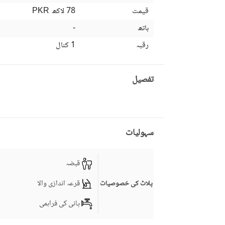
قیمت
78 لاکھ
PKR
باتھ
-
رقبہ
1 کنال
تفصیل
سہولیات
قبضہ
قرعہ اندازی والا
پلاٹ کی خصوصیات
پانی کی فراہمی