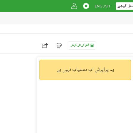
امل کیجئے
گھر کے لئے قرض
یہ پراپرٹی اب دستیاب نہیں ہے