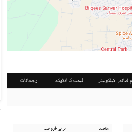
 فنانس کیلکولیٹر
قیمت کا انڈیکس
رجحانات
مقصد
برائے فروخت