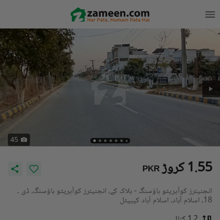
45
1.55 کروڑ
PKR
انجنیئرز کوآپریٹو ہاؤسنگ - بلاک کے، انجنیئرز کوآپریٹو ہاؤسنگ، ڈی ۔
18، اسلام آباد، اسلام آباد کیپیٹل
1.2 کنال