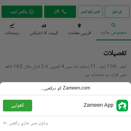
کال
واٹس ایپ
ای میل
ایس ایم ایس
مجموعی جائزہ
قریبی مقامات
قیمت کا انڈیکس
رجحانات
تفصیلات
ایف ۔ 11/4 ایف ۔ 11,اسلام آباد میں 4 کمروں کا 2 کنال مکان 14.0 لاکھ
میں کرایہ پر دستیاب ہے۔
تفصیل پڑھیں
Zameen.com کو دیکھیں...
قسم
مکان
Zameen App
کھولیے
قیمت
14 لاکھ
PKR
باتھ
6 باتھ
براؤزر میں جاری رکھیں