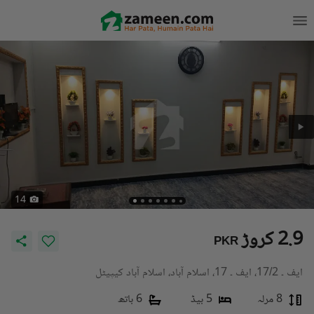
14
2.9 کروڑ
PKR
ایف ۔ 17/2، ایف ۔ 17، اسلام آباد، اسلام آباد کیپیٹل
8 مرلہ
5 بیڈ
6 باتھ