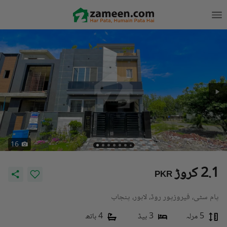
16
2.1 کروڑ
PKR
پام سٹی، فیروزپور روڈ، لاہور، پنجاب
5 مرلہ
3 بیڈ
4 باتھ