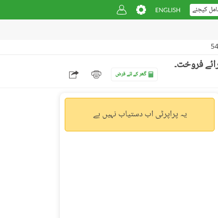
امل کیجئے
گھر کے لئے قرض
یہ پراپرٹی اب دستیاب نہیں ہے