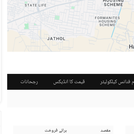
 فنانس کیلکولیٹر
قیمت کا انڈیکس
رجحانات
مقصد
برائے فروخت