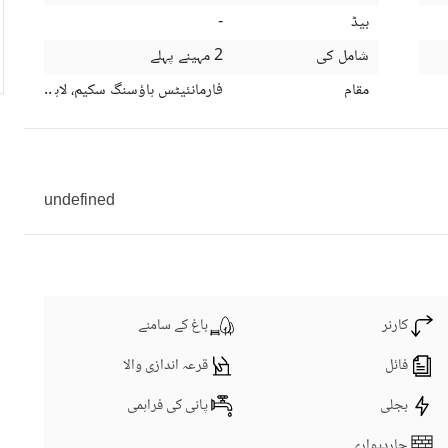
بیڈ
-
شامل کی
2 مہینے پہلے
مقام
فارمانئیٹس ہاؤسنگ سکیم، لاہور، پنجاب
undefined
کارنر
باغ کے سامنے
فائل
قرعہ اندازی والا
بجلی
پانی کی فراہمی
چاردیواری