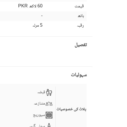
قیمت
60 لاکھ
PKR
باتھ
-
رقبہ
5 مرلہ
تفصیل
سہولیات
قبضہ
متنازعہ
پلاٹ کی خصوصیات
سیوریج
سوئی گیس