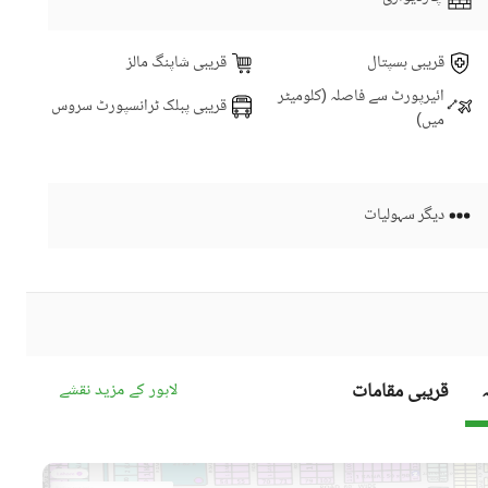
قریبی ہسپتال
قریبی شاپنگ مالز
ائیرپورٹ سے فاصلہ (کلومیٹر
قریبی پبلک ٹرانسپورٹ سروس
میں)
دیگر سہولیات
قریبی مقامات
لاہور کے مزید نقشے