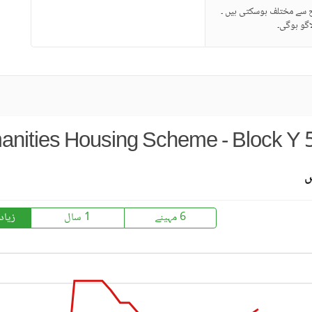
ح سے مختلف ہوسکتی ہیں ۔
گو ہوگی۔
anities Housing Scheme - Block Y 5
س
6 مہینے
1 سال
زیاد