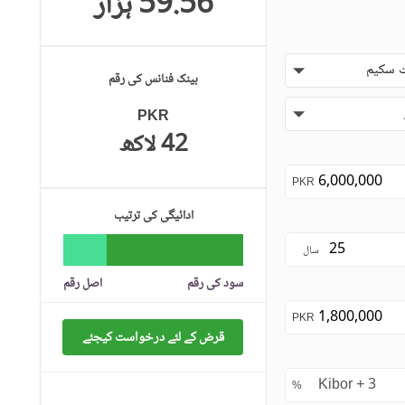
59.56 ہزار
 سکیم
بینک فنانس کی رقم
PKR
42 لاکھ
PKR
ادائیگی کی ترتیب
سال
سود کی رقم
اصل رقم
PKR
قرض کے لئے درخواست کیجئے
%