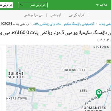
مز ید
پراپرٹی ش
کرایہ کے لیے
ایجنٹس
نئے پراجیکٹس
ئشی پلاٹ
فارمینیٹی ہاؤسنگ سکیم - بلاک وائے رہائشی پلاٹ
رہائشی پلاٹ 54102024
لہ رہائشی پلاٹ 60.0 لاکھ میں برائے فروخت۔
ہور، پنجاب