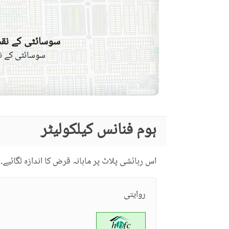
سوسائٹی کے نقش
سوسائٹی کے نق
ہوم فنانس کیلکولیٹر
اس رہائشی پلاٹ پر ماہانہ قرض کا اندازہ لگائیے۔
روایتی