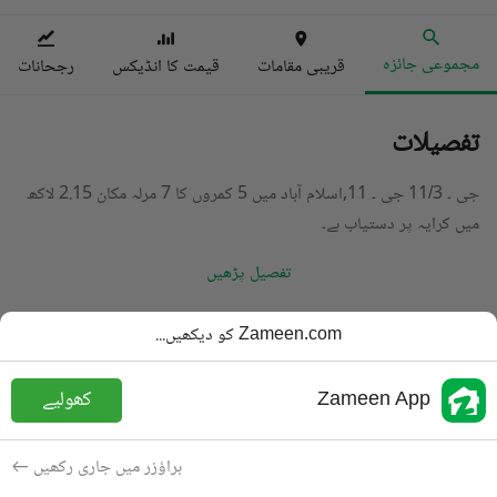
مجموعی جائزہ
قریبی مقامات
قیمت کا انڈیکس
رجحانات
تفصیلات
جی ۔ 11/3 جی ۔ 11,اسلام آباد میں 5 کمروں کا 7 مرلہ مکان 2.15 لاکھ
میں کرایہ پر دستیاب ہے۔
تفصیل پڑھیں
قسم
مکان
Zameen.com کو دیکھیں...
قیمت
2.15 لاکھ
PKR
Zameen App
کھولیے
باتھ
6 باتھ
رقبہ
7 مرلہ
براؤزر میں جاری رکھیں
مقصد
کرایہ پر دستیاب