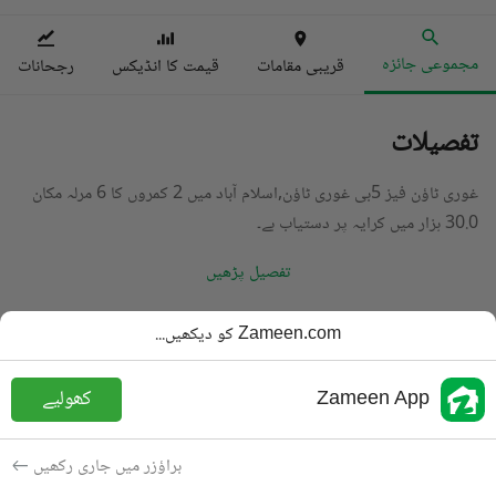
مجموعی جائزہ
قریبی مقامات
قیمت کا انڈیکس
رجحانات
تفصیلات
غوری ٹاؤن فیز 5بی غوری ٹاؤن,اسلام آباد میں 2 کمروں کا 6 مرلہ مکان
30.0 ہزار میں کرایہ پر دستیاب ہے۔
تفصیل پڑھیں
قسم
مکان
Zameen.com کو دیکھیں...
قیمت
30 ہزار
PKR
Zameen App
کھولیے
باتھ
3 باتھ
رقبہ
6 مرلہ
براؤزر میں جاری رکھیں
مقصد
کرایہ پر دستیاب