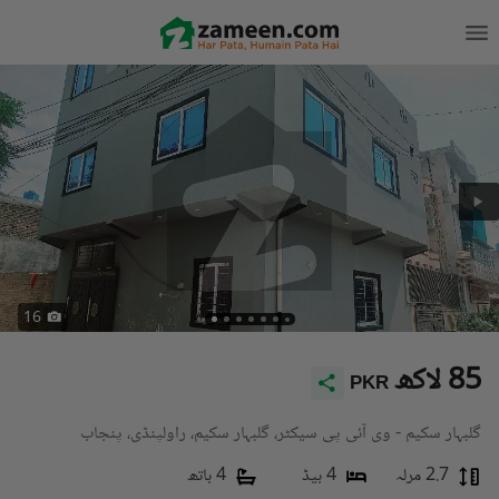
16
85 لاکھ
PKR
گلبہار سکیم - وی آئی پی سیکٹر، گلبہار سکیم، راولپنڈی، پنجاب
2.7 مرلہ
4 بیڈ
4 باتھ