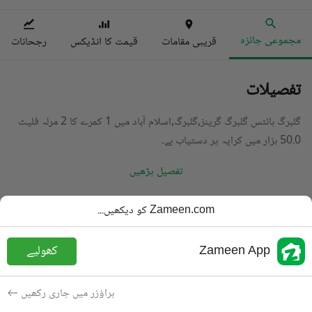
مجموعی جائزہ
قریبی مقامات
قیمت کا انڈیکس
رجحانات
تفصیلات
گلبرگ ہائٹس گلبرگ گرینز,گلبرگ,اسلام آباد میں 1 کمرے کا 2 مرلہ فلیٹ
50.0 ہزار میں کرایہ پر دستیاب ہے۔
تفصیل پڑھیں
قسم
فلیٹ
Zameen.com کو دیکھیں...
قیمت
50 ہزار
PKR
Zameen App
کھولیے
باتھ
1 باتھ
رقبہ
2.4 مرلہ
براؤزر میں جاری رکھیں
مقصد
کرایہ پر دستیاب