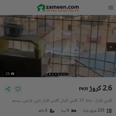
28
2.6 کروڑ
PKR
گلشنِ اقبال - بلاک 17، گلشنِ اقبال، گلشنِ اقبال ٹاؤن، کراچی، سندھ
233 مربع یارڈ
6 بیڈ
6 باتھ