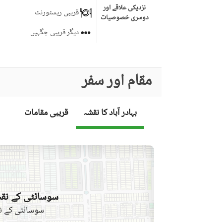
نزدیکی علاقے اور
قریبی ریسٹورنٹ
دوسری خصوصیات
دیگر قریبی جگہیں
مقام اور سفر
بہادر آباد کا نقشہ
قریبی مقامات
سوسائٹی کے نقش
سوسائٹی کے نق