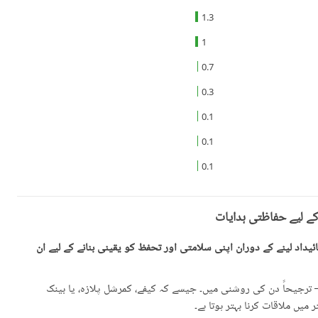
1.3
1
0.7
0.3
0.1
0.1
0.1
کے لیے حفاظتی ہدایات
یداد لینے کے دوران اپنی سلامتی اور تحفظ کو یقینی بنانے کے لیے ان
رجیحاً دن کی روشنی میں۔ جیسے کہ کیفے، کمرشل پلازہ، یا بینک
میں ملاقات کرنا بہتر ہوتا ہے۔