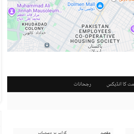
مت کا انڈیکس
رجحانات
مقصد
کرایہ پر دستیاب