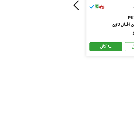
PK
شنِ اقبال ٹاؤن
کال
ل