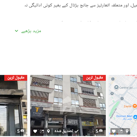
، اور متعلقہ اتھارٹیز سے جانچ پڑتال کیے بغیر کوئی ادائیگی نہ
گئی معلومات سے تفصیلات کا موازنہ ضرور کریں۔
مزید پڑھیے
ادہ اچھی لگیں۔ غیرمعمولی طور پر کم قیمتیں دھوکہ دہی کی
ں، بشمول سند ملکیت، رجسٹری، اور فروخت کنندہ/ایجنٹ کا شناختی
 کے جائیداد پر کسی بھی قسم کی رکاوٹ یا تنازعے کی جانچ کریں۔
مقبول ترین
مقبول ترین
، کسی قابل اعتماد شخص کو ساتھ لے جائیں۔
، اپنی ذاتی یا مالی معلومات شیئر کرنے سے گریز کریں۔
سٹنگز) کے لیے ذمہ دار نہیں ہے۔ تمام صارفین اپنے اشتہارات
لیے خود ذمہ دار ہیں۔ کسی بھی معاہدے کو حتمی شکل دینے سے پہلے
یل اسٹیٹ ماہرین سے مشورہ حاصل کریں۔
تصدیق شدہ
5
5