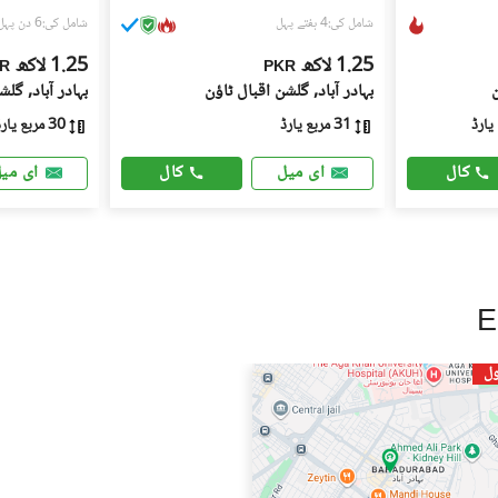
شامل کی:4 ہفتے پہل
شامل کی:6 دن پہل
1.25 لاکھ
1.25 لاکھ
R
PKR
ن
بہادر آباد, گلشنِ اقبال ٹاؤن
بہادر آباد, گل
31 مربع یارڈ
30 مربع یارڈ
کال
کال
ای میل
ای می
ول