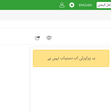
امل کیجئے
یہ پراپرٹی اب دستیاب نہیں ہے