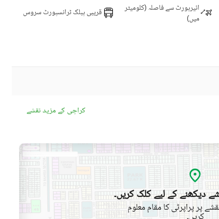
ائیرپورٹ سے فاصلہ (کلومیٹر
قریبی پبلک ٹرانسپورٹ سروس
میں)
کراچی کے مزید نقشے
ے دیکھنے کے لیے کلک کریں۔
شے پر پراپرٹی کا مقام معلوم
کریں۔