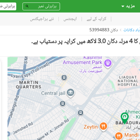
مز ید
پراپرٹی ش
کرایہ کے لیے
ایجنٹس
نئے پراجیکٹس
ٓباد دکانات
دکان 53994883