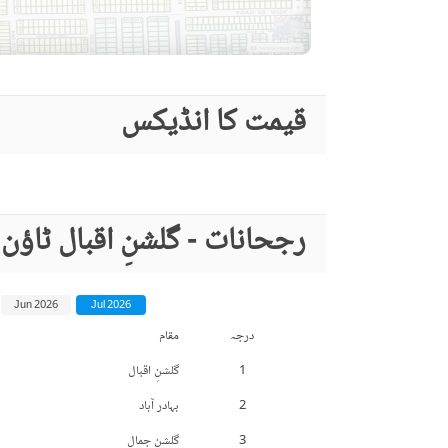
قیمت کا انڈیکس
رجحانات - گلشنِ اقبال ٹاؤ
Jun 2026
Jul 2026
درجہ
مقام
1
گلشنِ اقبال
2
بہادر آباد
3
گلشنِ جمال