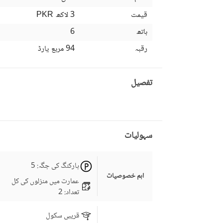
قیمت
3 لاکھ
PKR
باتھ
6
رقبہ
94 مربع یارڈ
تفصیل
سہولیات
پارکنگ کی جگہ
: 5
اہم خصوصیات
عمارت میں منزلوں کی کل
تعداد
: 2
قریبی سکول