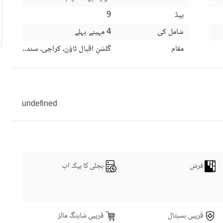
بیڈ
9
شامل کی
4 مہینے پہلے
مقام
گلشنِ اقبال ٹاؤن، کراچی، سندھ
undefined
فرش
بجلی کا بیک اپ
قریبی ہسپتال
قریبی شاپنگ مالز