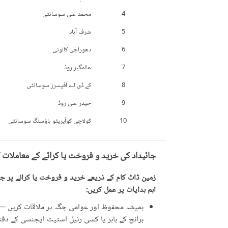
4
محمد علی سوسائٹی
5
شرف آباد
6
دھوراجی کالونی
7
عالمگیر روڈ
8
کے ڈی اے آفیسرز سوسائٹی
9
حیدر علی روڈ
10
کولاچی کوآپریٹو ہاؤسنگ سوسائٹی
جائیداد کی خرید و فروخت یا کرائے کے معاملات 
زمین ڈاٹ کام کے ذریعے خرید و فروخت یا کرائے پر جائ
اہم ہدایات پر عمل کریں:
ہمیشہ محفوظ اور عوامی جگہ پر ملاقات کریں — ت
برانچ کے باہر یا کسی رئیل اسٹیٹ ایجنسی کے دفتر 