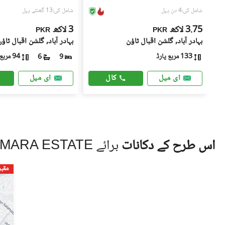
شامل کی:4 دن پہل
شامل کی:13 گھنٹے پہل
3.75 لاکھ
3 لاکھ
PKR
PKR
بہادر آباد, گلشنِ اقبال ٹاؤن
بہادر آباد, گلشنِ اقبال ٹاؤ
133 مربع یارڈ
94 مربع یارڈ
6
9
کال
ای میل
ای میل
اس طرح کے دکانات
برائے EMARA ESTATE
مقب