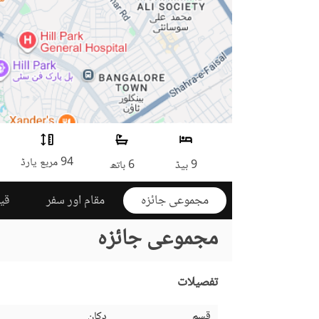
94 مربع یارڈ
9 بیڈ
6 باتھ
مجموعی جائزہ
مقام اور سفر
قی
مجموعی جائزہ
تفصیلات
قسم
دکان