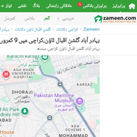
نیا
پراپرٹیز
پراپرٹی بلاکس
علاقائی راہنمائی
بلاگ
نقشے
ٹولز
خریدیے
گھر
پلاٹس
کمرشل
Zameen
کراچی دکانات
گلشنِ اقبال ٹاؤن دکانات
بہادر ا
بہادر آباد گلشنِ اقبال ٹاؤن,کراچی میں 9 کمروں کا 4 مرلہ دکان 3.0 لاکھ میں کرایہ پر دستیاب ہے۔
بہادر آباد، گلشنِ اقبال ٹاؤن، کراچی، سندھ