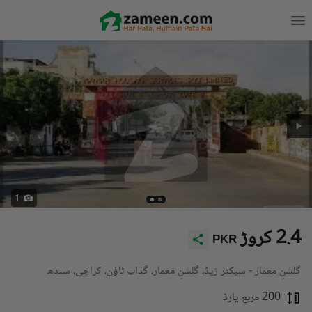
1
2.4 کروڑ
PKR
گلشنِ معمار - سیکٹر زیڈ، گلشنِ معمار، گداپ ٹاؤن، کراچی، سندھ
200 مربع یارڈ