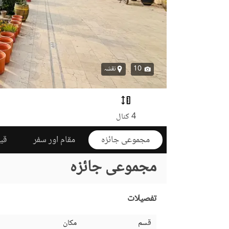
10
نقشہ
4 کنال
مجموعی جائزہ
مقام اور سفر
قی
مجموعی جائزہ
تفصیلات
قسم
مکان