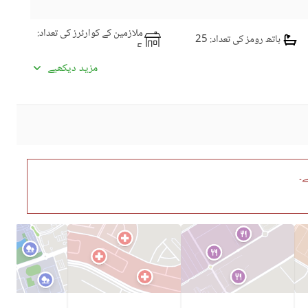
ملازمین کے کوارٹرز کی تعداد
:
باتھ رومز کی تعداد
: 25
5
ڈائننگ روم
سٹڈی روم
مزید دیکھیے
پائوڈر روم
جِم
لائونج یا سٹنگ روم
لانڈری روم
ے۔
دیگر کاروباری اور مواصلات
سیٹلائیٹ یا کیبل ٹی وی
کی سہولیات
کمیونٹی سوئمنگ پول
کمیونٹی جم
ڈے کیئر سینٹر
بچوں کے کھیلنے کا حصہ
کمیونٹی مسجد
کمیونٹی سنٹر