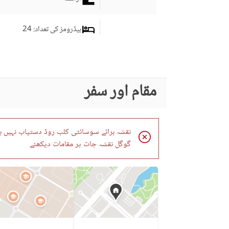
بیڈرومز کی تعداد
: 24
ڈرائنگ روم
نماز کا کمرہ
کمرہ جات
مقام اور سفر
سٹیمنگ روم
دیگر کمرے
نقشہ برائے سوسائٹی کلب روڈ دستیاب نہیں ہ
برانڈ بینڈ انٹرنیٹ تک رسائی
کاروبار اور مواصلات
گوگل نقشہ جات پر مقامات دیکھئے
کمیونٹی لان یا گارڈن
فرسٹ ایڈ یا میڈیکل سنٹر
کمیونٹی خصوصیات
بار بی کیو کا حصہ