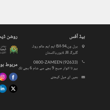
ہیڈ آفس
روشن ڈیج
پرل ون،94-B/I ایم ایم عالم روڈ،
روشن
ڈیجیٹ
گلبرگ III، لاہور،پاکستان
اکاؤنٹ
0800-ZAMEEN (92633)
مربوط ہو 
پیر تا اتوار صبح 9 بجے سے شام 6 بجے تک
ہمیں ای میل کیجئے