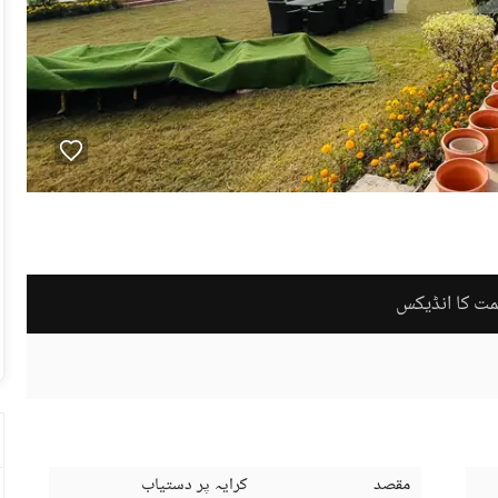
مت کا انڈیکس
مقصد
کرایہ پر دستیاب