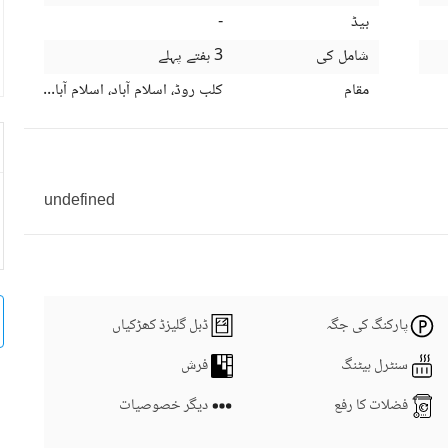
بیڈ
-
شامل کی
3 ہفتے پہلے
مقام
کلب روڈ، اسلام آباد، اسلام آباد کیپیٹل
undefined
پارکنگ کی جگہ
ڈبل گلیزڈ کھڑکیاں
سنٹرل ہیٹنگ
فرش
فضلات کا رفع
دیگر خصوصیات