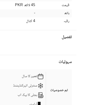
قیمت
45 لاکھ
PKR
باتھ
-
رقبہ
4 کنال
تفصیل
سہولیات
تعمیر کا سال
سنٹرلی ائیرکنڈیشنڈ
اہم خصوصیات
بجلی کا بیک اپ
آراستہ