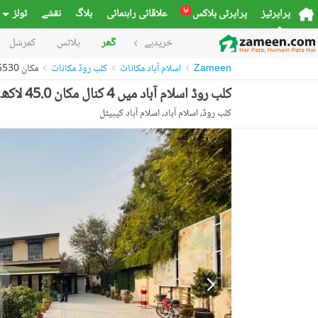
نیا
پراپرٹیز
پراپرٹی بلاکس
علاقائی راہنمائی
بلاگ
نقشے
ٹولز
خریدیے
گھر
پلاٹس
کمرشل
Zameen
اسلام آباد مکانات
کلب روڈ مکانات
مکان 53925530
کلب روڈ اسلام آباد میں 4 کنال مکان 45.0 لاکھ میں کرایہ پر دستیاب ہے۔
کلب روڈ، اسلام آباد، اسلام آباد کیپیٹل