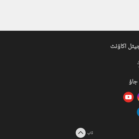
یٹل اکاؤنٹ
ل
جاؤ
ٹاپ