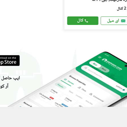
2 کنال
کال
ای میل
ایپ حاصل کر
آر کو