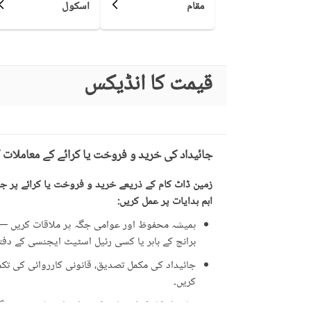
مقام
اسکول
دیگر کمیونٹی کی سہولیات
قریبی سکول
نزدیکی علاقے اور
قیمت کا انڈیکس
قریبی ریسٹورنٹ
دوسری خصوصیات
دیگر قریبی جگہیں
دیکھ بھال کا عملہ
مزید خصوصیات
جائیداد کی خرید و فروخت یا کرائے کے معاملات 
زمین ڈاٹ کام کے ذریعے خرید و فروخت یا کرائے پر جائ
اہم ہدایات پر عمل کریں:
ہمیشہ محفوظ اور عوامی جگہ پر ملاقات کریں — ت
برانچ کے باہر یا کسی رئیل اسٹیٹ ایجنسی کے دفتر 
جائیداد کی مکمل تصدیق، قانونی کارروائی کی تکمیل
کریں۔
جائیداد کا مکمل معائنہ کریں اور اشتہار میں دی 