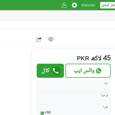
امل کیجئے
45 لاکھ
PKR
واٹس ایپ
کال
نام*
ای میل*
فون*