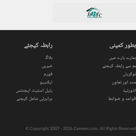
بطور کمپنی
رابطہ کیجئے
ہمارے بارے میں
بلاگ
ہم سے رابطہ کیجئے
خبریں
نوکریاں
فورم
مدد اور تعاون
ایکسپو
اڈورٹیذ
رئیل اسٹیٹ ایجنٹس
قواعد و ضوابط
پراپرٹی شامل کیجئے
© Copyright 2007 - 2026 Zameen.com. All Rights Reserved