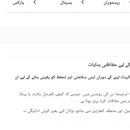
ریستوران
ہسپتال
پارکس
قریبی ہسپتال
قریبی شاپنگ مالز
ائیرپورٹ سے فاصلہ (کلومیٹر
قریبی پبلک ٹرانسپورٹ سروس
میں)
حفاظتی عملہ
دیگر سہولیات
کے لیے حفاظتی ہدایات
یداد لینے کے دوران اپنی سلامتی اور تحفظ کو یقینی بنانے کے لیے ان
رجیحاً دن کی روشنی میں۔ جیسے کہ کیفے، کمرشل پلازہ، یا بینک
میں ملاقات کرنا بہتر ہوتا ہے۔
، اور متعلقہ اتھارٹیز سے جانچ پڑتال کیے بغیر کوئی ادائیگی نہ
گئی معلومات سے تفصیلات کا موازنہ ضرور کریں۔