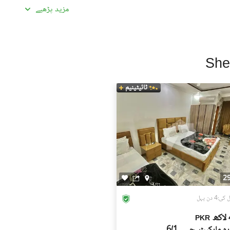
مزید پڑھیے
ادہ اچھی لگیں۔ غیرمعمولی طور پر کم قیمتیں دھوکہ دہی کی
ں، بشمول سند ملکیت، رجسٹری، اور فروخت کنندہ/ایجنٹ کا شناختی
 کے جائیداد پر کسی بھی قسم کی رکاوٹ یا تنازعے کی جانچ کریں۔
ٹائیٹینیم
، کسی قابل اعتماد شخص کو ساتھ لے جائیں۔
، اپنی ذاتی یا مالی معلومات شیئر کرنے سے گریز کریں۔
سٹنگز) کے لیے ذمہ دار نہیں ہے۔ تمام صارفین اپنے اشتہارات
لیے خود ذمہ دار ہیں۔ کسی بھی معاہدے کو حتمی شکل دینے سے پہلے
یل اسٹیٹ ماہرین سے مشورہ حاصل کریں۔
2
:4 دن پہل
ھ
PKR
ارہ مارکیٹ, جی ۔ 6/1