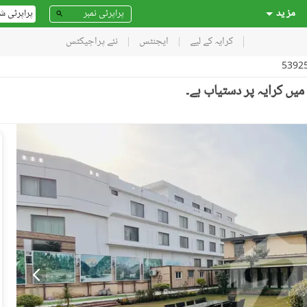
مز ید
پراپرٹی ش
کرایہ کے لیے
ایجنٹس
نئے پراجیکٹس