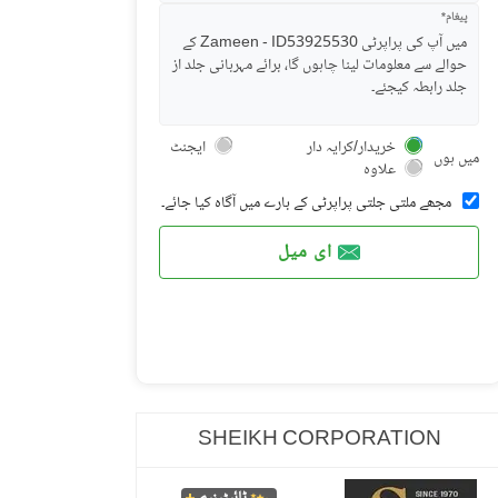
پیغام*
خریدار/کرایہ دار
ایجنٹ
میں ہوں
علاوہ
مجھے ملتی جلتی پراپرٹی کے بارے میں آگاہ کیا جائے۔
ای میل
SHEIKH CORPORATION