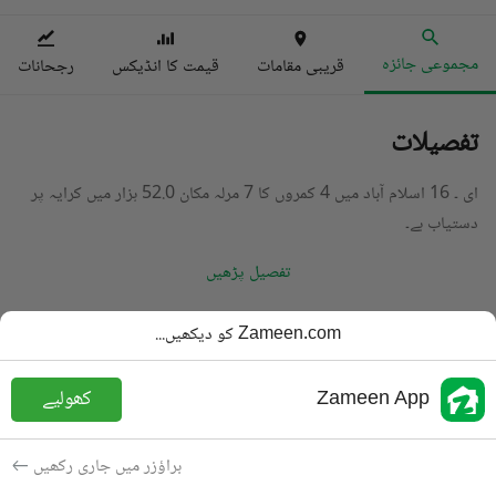
مجموعی جائزہ
قریبی مقامات
قیمت کا انڈیکس
رجحانات
تفصیلات
ای ۔ 16 اسلام آباد میں 4 کمروں کا 7 مرلہ مکان 52.0 ہزار میں کرایہ پر
دستیاب ہے۔
تفصیل پڑھیں
قسم
مکان
Zameen.com کو دیکھیں...
قیمت
52 ہزار
PKR
Zameen App
کھولیے
باتھ
6 باتھ
رقبہ
7 مرلہ
براؤزر میں جاری رکھیں
مقصد
کرایہ پر دستیاب