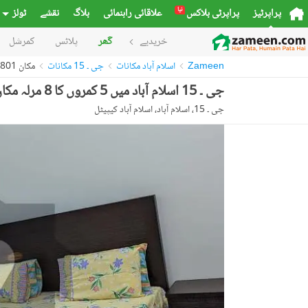
نیا
پراپرٹیز
پراپرٹی بلاکس
علاقائی راہنمائی
بلاگ
نقشے
ٹولز
خریدیے
گھر
پلاٹس
کمرشل
Zameen
اسلام آباد مکانات
جی ۔ 15 مکانات
مکان 54073801
جی ۔ 15 اسلام آباد میں 5 کمروں کا 8 مرلہ مکان 1.3 لاکھ میں کرایہ پر دستیاب ہے۔
جی ۔ 15، اسلام آباد، اسلام آباد کیپیٹل