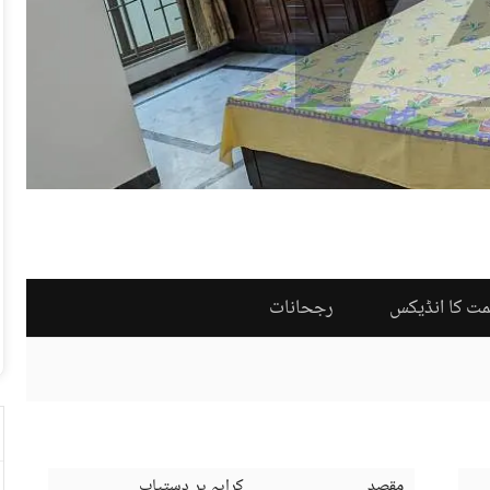
مت کا انڈیکس
رجحانات
مقصد
کرایہ پر دستیاب