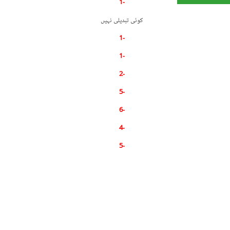
-1
کوئی تبدیلی نہیں
-1
-1
-2
-5
-6
-4
-5