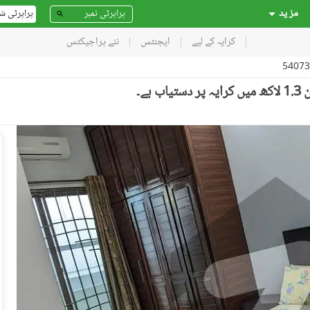
مز ید
پراپرٹی ش
کرایہ کے لیے
ایجنٹس
نئے پراجیکٹس