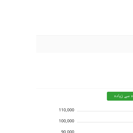
ہ سے زیادہ
110,000
100,000
90,000