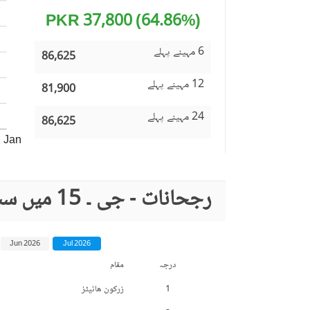
(64.86%) 37,800 PKR
6 مہینے پہلے
86,625
12 مہینے پہلے
81,900
24 مہینے پہلے
86,625
Jan
رجحانات - جی ۔ 15 میں سب سے زیادہ تلاش کردہ مقامات
Jun 2026
Jul 2026
درجہ
مقام
1
زرکون هائیٹز