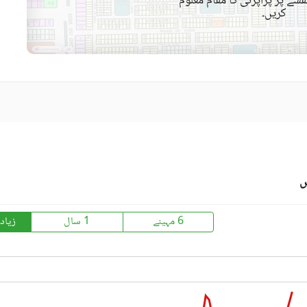
شے پر پراپرٹی کا مقام معلوم
کریں۔
کمیونٹی مسجد
کمیونٹی سنٹر
سوئمنگ پول
سونا
قریبی ہسپتال
قریبی شاپنگ مالز
ائیرپورٹ سے فاصلہ (کلومیٹر
قریبی پبلک ٹرانسپورٹ سروس
س
میں)
6 مہینے
1 سال
زیاد
حفاظتی عملہ
معذوروں کے لئے سہولیات