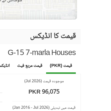
سوسائٹی کے نق
بار بی کیو کا حصہ
دیگر کمیونٹی کی سہولیات
لان یا باغ
قیمت کا انڈیکس
تفریح اور صحت
جکوزی
G-15 7-marla Houses
قریبی سکول
نزدیکی علاقے اور
قریبی ریسٹورنٹ
قیمت (PKR)
قیمت مربع فیٹ
انڈیک
دوسری خصوصیات
دیگر قریبی جگہیں
موجودہ قیمت
(
Jul 2026
)
دیکھ بھال کا عملہ
96,075 PKR
مزید خصوصیات
دیگر سہولیات
قیمت میں تبدیلی
(Jan 2016 - Jul 2026)