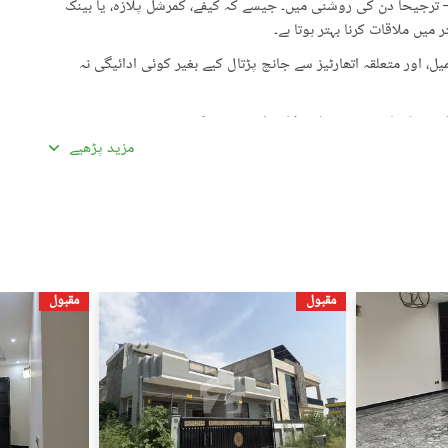
رجیحاً دن کی روشنی میں۔ جیسے کہ کیفے، کمرشل پلازہ، یا بینک
میں ملاقات کرنا بہتر ہوتا ہے۔
، اور متعلقہ اتھارٹیز سے جانچ پڑتال کیے بغیر کوئی ادائیگی نہ
گئی معلومات سے تفصیلات کا موازنہ ضرور کریں۔
مزید پڑھیے
ادہ اچھی لگیں۔ غیرمعمولی طور پر کم قیمتیں دھوکہ دہی کی
ں، بشمول سند ملکیت، رجسٹری، اور فروخت کنندہ/ایجنٹ کا شناختی
 کے جائیداد پر کسی بھی قسم کی رکاوٹ یا تنازعے کی جانچ کریں۔
مقبول
مقبول
، کسی قابل اعتماد شخص کو ساتھ لے جائیں۔
، اپنی ذاتی یا مالی معلومات شیئر کرنے سے گریز کریں۔
سٹنگز) کے لیے ذمہ دار نہیں ہے۔ تمام صارفین اپنے اشتہارات
لیے خود ذمہ دار ہیں۔ کسی بھی معاہدے کو حتمی شکل دینے سے پہلے
یل اسٹیٹ ماہرین سے مشورہ حاصل کریں۔