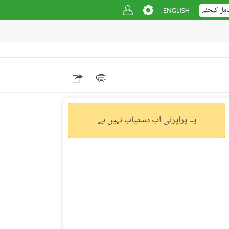
امل کیجئے
یہ پراپرٹی اب دستیاب نہیں ہے