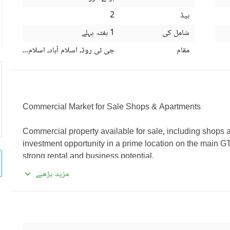
بیڈ
2
شامل کی
1 ہفتہ پہلے
مقام
جی ٹی روڈ، اسلام آباد، اسلام آباد کیپی
Commercial Market for Sale Shops & Apartments
Commercial property available for sale, including shops a
investment opportunity in a prime location on the main GT
strong rental and business potential. 
مزید پڑھیے
Property Details
 Multiple commercial shops
 2 residential apartments
 Ideal for rental income or business use