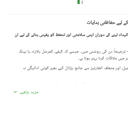
2
کے لیے حفاظتی ہدایات
یداد لینے کے دوران اپنی سلامتی اور تحفظ کو یقینی بنانے کے لیے ان
رجیحاً دن کی روشنی میں۔ جیسے کہ کیفے، کمرشل پلازہ، یا بینک
میں ملاقات کرنا بہتر ہوتا ہے۔
، اور متعلقہ اتھارٹیز سے جانچ پڑتال کیے بغیر کوئی ادائیگی نہ
گئی معلومات سے تفصیلات کا موازنہ ضرور کریں۔
مزید پڑھیے
ادہ اچھی لگیں۔ غیرمعمولی طور پر کم قیمتیں دھوکہ دہی کی
ں، بشمول سند ملکیت، رجسٹری، اور فروخت کنندہ/ایجنٹ کا شناختی
 کے جائیداد پر کسی بھی قسم کی رکاوٹ یا تنازعے کی جانچ کریں۔