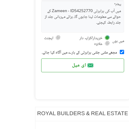
پیغام*
خریدار/کرایہ دار
ایجنٹ
میں ہوں
علاوہ
مجھے ملتی جلتی پراپرٹی کے بارے میں آگاہ کیا جائے۔
ای میل
ROYAL BUILDERS & REAL ESTATE