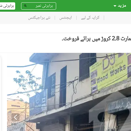
مز ید
پراپرٹی ش
کرایہ کے لیے
ایجنٹس
نئے پراجیکٹس