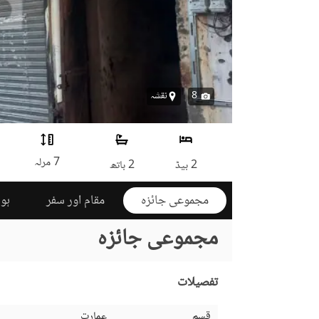
8
نقشہ
7 مرلہ
2 بیڈ
2 باتھ
مجموعی جائزہ
مقام اور سفر
ہوم
مجموعی جائزہ
تفصیلات
قسم
عمارت