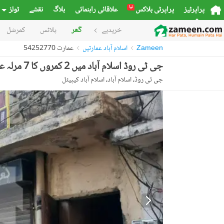
نیا
پراپرٹیز
پراپرٹی بلاکس
علاقائی راہنمائی
بلاگ
نقشے
ٹولز
خریدیے
گھر
پلاٹس
کمرشل
Zameen
اسلام آباد عمارتیں
عمارت 54252770
جی ٹی روڈ اسلام آباد میں 2 کمروں کا 7 مرلہ عمارت 2.8 کروڑ میں برائے فروخت۔
جی ٹی روڈ، اسلام آباد، اسلام آباد کیپیٹل