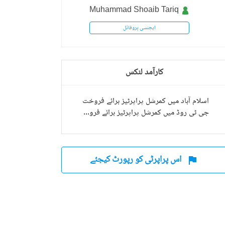
Muhammad Shoaib Tariq
ایجنسی پروفائل
ٹل
کارآمد لنکس
اسلام آباد میں کمرشل پراپرٹیز برائے فروخت
جی ٹی روڈ میں کمرشل پراپرٹیز برائے فروخت
اس پراپرٹی کو رپورٹ کیجئے