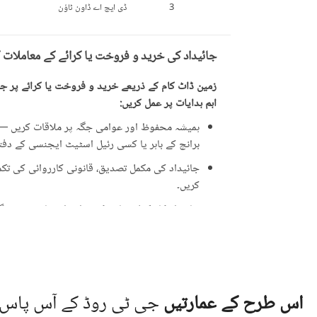
3
ڈی ایچ اے ڈاون ٹاؤن
جائیداد کی خرید و فروخت یا کرائے کے معاملات 
زمین ڈاٹ کام کے ذریعے خرید و فروخت یا کرائے پر جائ
اہم ہدایات پر عمل کریں:
ہمیشہ محفوظ اور عوامی جگہ پر ملاقات کریں — ت
برانچ کے باہر یا کسی رئیل اسٹیٹ ایجنسی کے دفتر 
جائیداد کی مکمل تصدیق، قانونی کارروائی کی تکمیل
کریں۔
جائیداد کا مکمل معائنہ کریں اور اشتہار میں دی 
ایسی پیشکشوں سے ہوشیار رہیں جو حقیقت سے زی
علامت ہو سکتی ہیں۔
جائیداد کی ملکیت کے دستاویزات کی تصدیق کری
کارڈ (CNIC)۔
اس طرح کے عمارتیں
جی ٹی روڈ کے آس پاس
قانونی مشیر یا متعلقہ لینڈ اتھارٹی سے رجوع کر