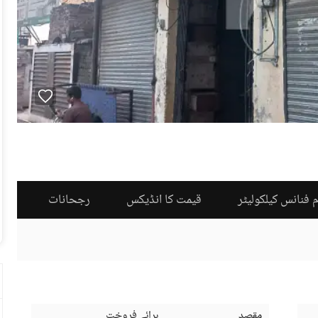
 فنانس کیلکولیٹر
قیمت کا انڈیکس
رجحانات
مقصد
برائے فروخت