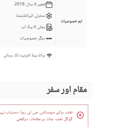
تعمیر کا سال
: 2018
سنٹرلی ائیرکنڈیشنڈ
اہم خصوصیات
بجلی کا بیک اپ
دیگر خصوصیات
برانڈ بینڈ انٹرنیٹ تک رسائی
کاروبار اور مواصلات
دیگر کاروباری اور مواصلات
کی سہولیات
کمیونٹی لان یا گارڈن
مقام اور سفر
فرسٹ ایڈ یا میڈیکل سنٹر
کمیونٹی خصوصیات
بار بی کیو کا حصہ
نقشہ برائے سوسائٹی جی ٹی روڈ دستیاب نہیں
دیگر کمیونٹی کی سہولیات
گوگل نقشہ جات پر مقامات دیکھئے