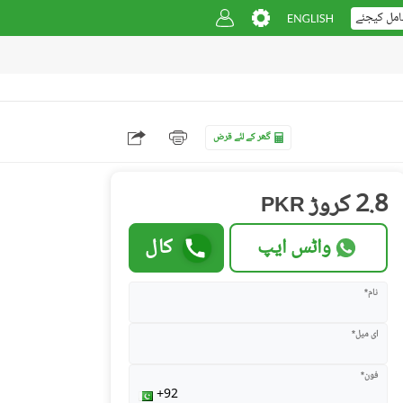
امل کیجئے
گھر کے لئے قرض
2.8 کروڑ
PKR
واٹس ایپ
کال
نام*
ای میل*
فون*