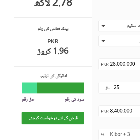
2.78 لاکھ
 سکیم
بینک فنانس کی رقم
PKR
1.96 کروڑ
PKR
ادائیگی کی ترتیب
سال
سود کی رقم
اصل رقم
PKR
قرض کے لئے درخواست کیجئے
%