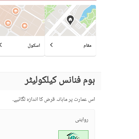
قریبی سکول
نزدیکی علاقے اور
قریبی ریسٹورنٹ
دوسری خصوصیات
دیگر قریبی جگہیں
مقام
اسکول
ہوم فنانس کیلکولیٹر
اس عمارت پر ماہانہ قرض کا اندازہ لگائیے۔
روایتی