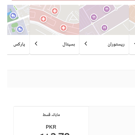
قریبی ہسپتال
قریبی شاپنگ مالز
 Contact for more information or inspection.
ائیرپورٹ سے فاصلہ (کلومیٹر
قریبی پبلک ٹرانسپورٹ سروس
میں)
ریستوران
ہسپتال
پارکس
ماہانہ قسط
PKR