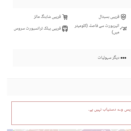
قریبی ہسپتال
قریبی شاپنگ مالز
ائیرپورٹ سے فاصلہ (کلومیٹر
قریبی پبلک ٹرانسپورٹ سروس
میں)
دیگر سہولیات
ریس وے دستیاب نہیں ہے۔