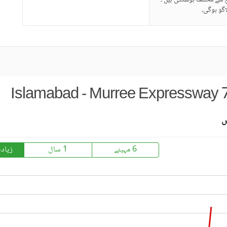
ح سے مختلف ہوسکتی ہیں ۔
گو ہوگی۔
Islamabad - Murree Expressway 7-
س
6 مہینے
1 سال
زیاد