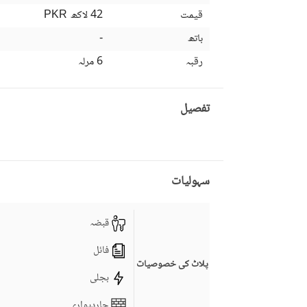
قیمت
42 لاکھ
PKR
باتھ
-
رقبہ
6 مرلہ
تفصیل
سہولیات
قبضہ
فائل
پلاٹ کی خصوصیات
بجلی
چاردیواری