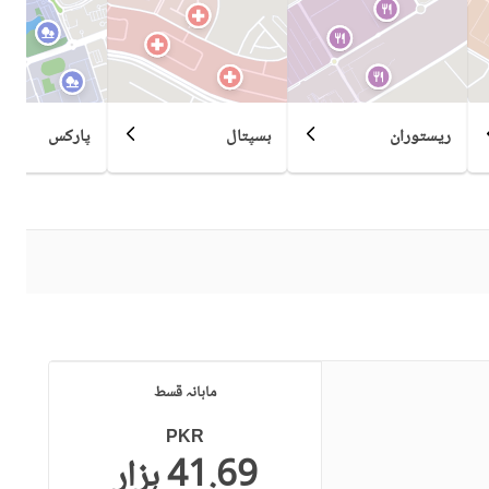
ریستوران
ہسپتال
پارکس
ماہانہ قسط
PKR
41.69 ہزار