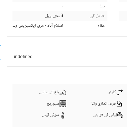
بیڈ
-
شامل کی
3 ہفتے پہلے
مقام
اسلام آباد - مری ایکسپریس وے، اسلام آب
undefined
کارنر
باغ کے سامنے
قرعہ اندازی والا
سیوریج
پانی کی فراہمی
سوئی گیس