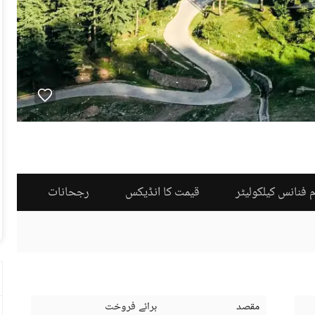
 فنانس کیلکولیٹر
قیمت کا انڈیکس
رجحانات
مقصد
برائے فروخت