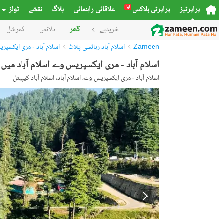
نیا
پراپرٹیز
پراپرٹی بلاکس
علاقائی راہنمائی
بلاگ
نقشے
ٹولز
خریدیے
گھر
پلاٹس
کمرشل
Zameen
اسلام آباد رہائشی پلاٹ
اسلام آباد - مری ایکسپ
اسلام آباد - مری ایکسپریس وے اسلام آباد میں 6 مرلہ رہائشی پلاٹ 42.0 لاکھ میں برائے فروخت۔
اسلام آباد - مری ایکسپریس وے، اسلام آباد، اسلام آباد کیپیٹل