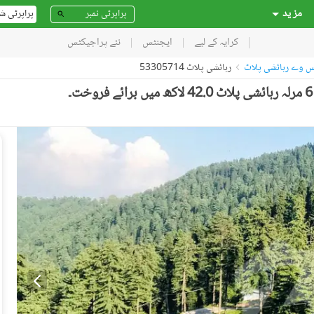
مز ید
پراپرٹی ش
کرایہ کے لیے
ایجنٹس
نئے پراجیکٹس
ریس وے رہائشی پلاٹ
رہائشی پلاٹ 53305714