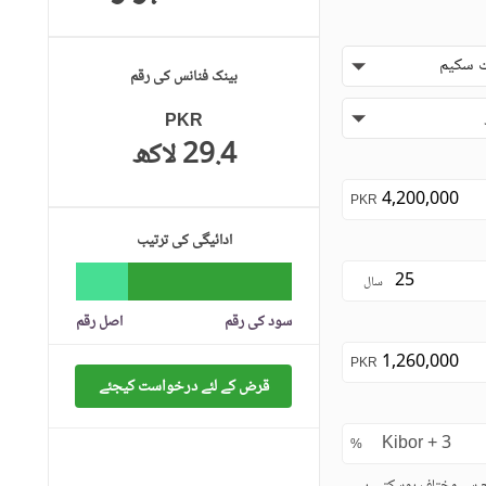
 سکیم
بینک فنانس کی رقم
PKR
29.4 لاکھ
PKR
ادائیگی کی ترتیب
سال
سود کی رقم
اصل رقم
PKR
قرض کے لئے درخواست کیجئے
%