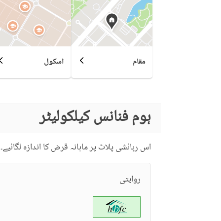
مقام
اسکول
ہوم فنانس کیلکولیٹر
اس رہائشی پلاٹ پر ماہانہ قرض کا اندازہ لگائیے۔
روایتی