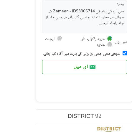
پیغام*
خریدار/کرایہ دار
ایجنٹ
میں ہوں
علاوہ
مجھے ملتی جلتی پراپرٹی کے بارے میں آگاہ کیا جائے۔
ای میل
DISTRICT 92