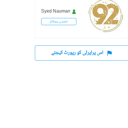
Syed Nauman
ایجنسی پروفائل
اد، اسلام آباد کیپیٹل
اس پراپرٹی کو رپورٹ کیجئے