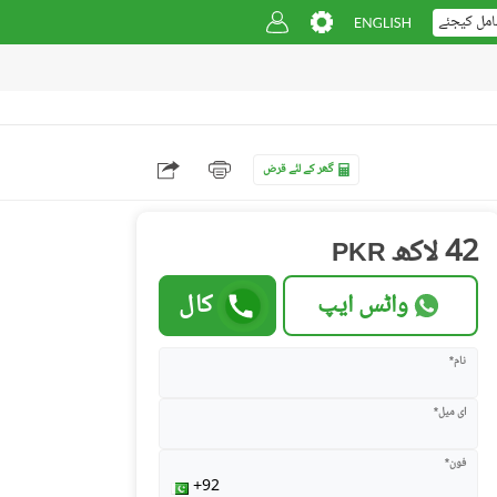
امل کیجئے
گھر کے لئے قرض
42 لاکھ
PKR
واٹس ایپ
کال
نام*
ای میل*
فون*