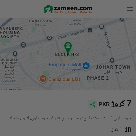
7 کروڑ
PKR
جوہر ٹاؤن فیز 2 - بلاک ایچ3، جوہر ٹاؤن فیز 2، جوہر ٹاؤن، لاہور، پنجاب
1 کنال