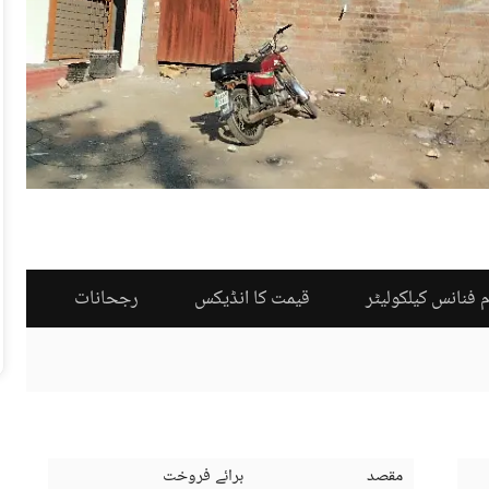
 فنانس کیلکولیٹر
قیمت کا انڈیکس
رجحانات
مقصد
برائے فروخت