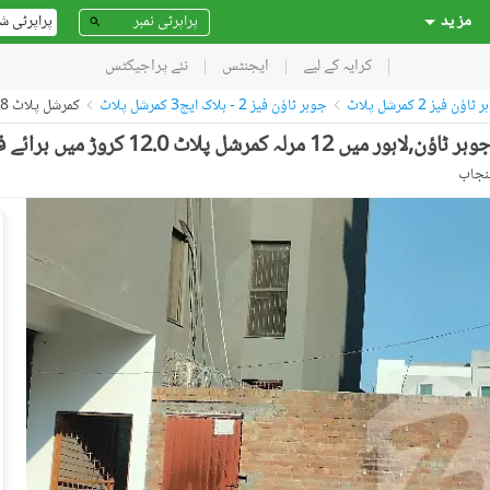
مز ید
پراپرٹی ش
کرایہ کے لیے
ایجنٹس
نئے پراجیکٹس
اؤن فیز 2 کمرشل پلاٹ
جوہر ٹاؤن فیز 2 - بلاک ایچ3 کمرشل پلاٹ
کمرشل پلاٹ 54228088