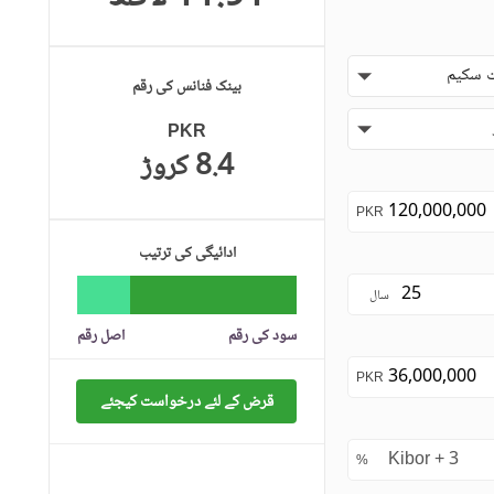
 سکیم
بینک فنانس کی رقم
PKR
8.4 کروڑ
PKR
ادائیگی کی ترتیب
سال
سود کی رقم
اصل رقم
PKR
قرض کے لئے درخواست کیجئے
%