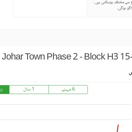
ح سے مختلف ہوسکتی ہیں ۔
گو ہوگی۔
Johar Town Phase 2 - Block H3 15
س
6 مہینے
1 سال
زی