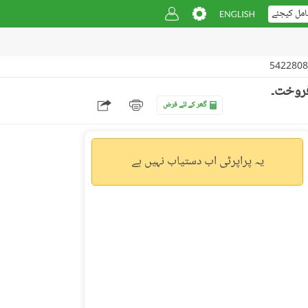
امل کیجئے
گھر کے لئے قرض
یہ پراپرٹی اب دستیاب نہیں ہے