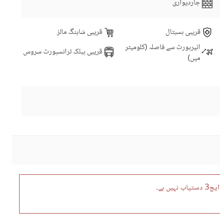
چاردیواری
قریبی ہسپتال
قریبی شاپنگ مالز
ائیرپورٹ سے فاصلہ (کلومیٹر
قریبی پبلک ٹرانسپورٹ سروس
میں)