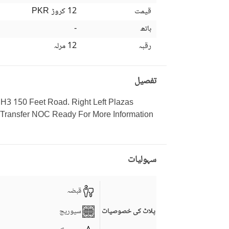
قیمت
12 کروڑ
PKR
باتھ
-
رقبہ
12 مرلہ
تفصیل
H3 150 Feet Road. Right Left Plazas 
Transfer NOC Ready For More Information 
سہولیات
قبضہ
سیوریج
پلاٹ کی خصوصیات