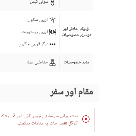
سوئی گیس
قریبی سکول
نزدیکی علاقے اور
قریبی ریسٹورنٹ
دوسری خصوصیات
دیگر قریبی جگہیں
حفاظتی عملہ
مزید خصوصیات
مقام اور سفر
نقشہ برائے سوسائٹی جوہر ٹاؤن فیز 2 - بلاک ایچ3 دستیاب نہیں ہے۔
گوگل نقشہ جات پر مقامات دیکھئے