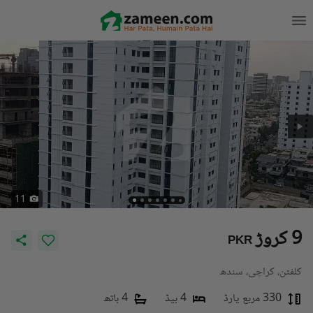
11
9 کروڑ
PKR
کلفٹن، کراچی، سندھ
330 مربع یارڈ
4 بیڈ
4 باتھ